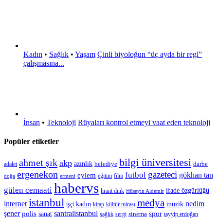
Kadın
•
Sağlık
•
Yaşam
Çinli biyoloğun “üç ayda bir regl”
çalışmasına...
İnsan
•
Teknoloji
Rüyaları kontrol etmeyi vaat eden teknoloji
Popüler etiketler
bilgi üniversitesi
ahmet şık
akp
azınlık
belediye
darbe
adalet
ergenekon
gazeteci
futbol
gökhan tan
eylem
eğitim
film
doğa
ermeni
habervs
gülen cemaati
ifade özgürlüğü
hrant dink
Hüseyin Aldemir
istanbul
medya
internet
nedim
kadın
müzik
işçi
kitap
kültür mirası
şener
polis
santralistanbul
spor
sanat
sinema
sergi
tayyip erdoğan
sağlık