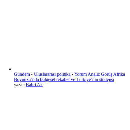
Gündem
•
Uluslararası politika
•
Yorum Analiz Görüş
Afrika
Boynuzu’nda bölgesel rekabet ve Türkiye’nin stratejisi
yazan
Bahri Ak