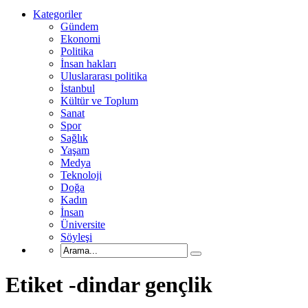
Kategoriler
Gündem
Ekonomi
Politika
İnsan hakları
Uluslararası politika
İstanbul
Kültür ve Toplum
Sanat
Spor
Sağlık
Yaşam
Medya
Teknoloji
Doğa
Kadın
İnsan
Üniversite
Söyleşi
Etiket -dindar gençlik