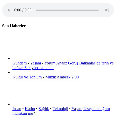
Son Haberler
Gündem
•
Yaşam
•
Yorum Analiz Görüş
Balkanlar’da tarih ve
hafıza: Saraybosna’dan...
Kültür ve Toplum
•
Müzik
Arabesk 2.00
İnsan
•
Kadın
•
Sağlık
•
Teknoloji
•
Yaşam
Uzay’da doğum
mümkün mü?