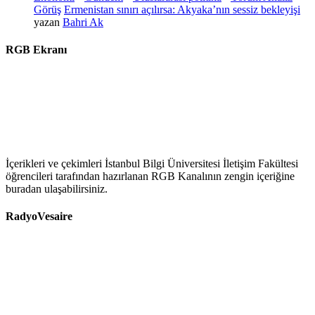
Görüş
Ermenistan sınırı açılırsa: Akyaka’nın sessiz bekleyişi
yazan
Bahri Ak
RGB Ekranı
İçerikleri ve çekimleri İstanbul Bilgi Üniversitesi İletişim Fakültesi
öğrencileri tarafından hazırlanan RGB Kanalının zengin içeriğine
buradan ulaşabilirsiniz.
RadyoVesaire