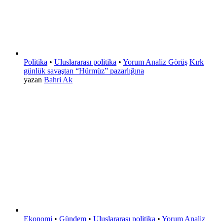
Politika
•
Uluslararası politika
•
Yorum Analiz Görüş
Kırk
günlük savaştan “Hürmüz” pazarlığına
yazan
Bahri Ak
Ekonomi
•
Gündem
•
Uluslararası politika
•
Yorum Analiz