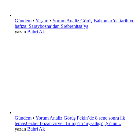
Gündem
•
Yaşam
•
Yorum Analiz Görüş
Balkanlar’da tarih ve
hafıza: Saraybosna’dan Srebrenitsa’ya
yazan
Bahri Ak
Gündem
•
Yorum Analiz Görüş
Pekin’de 8 sene sonra ilk
temas! ezber bozan zirve: Trump’ın ‘uysallığı’, Şi’nin...
yazan
Bahri Ak