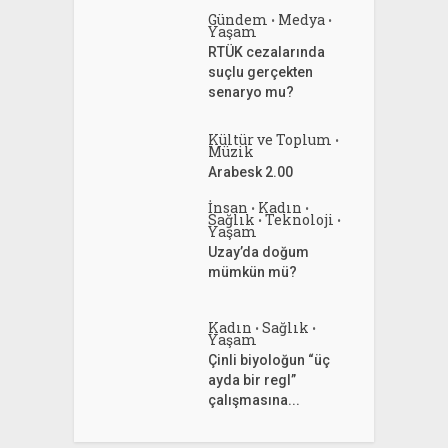
Gündem
Medya
•
•
Yaşam
RTÜK cezalarında
suçlu gerçekten
senaryo mu?
Kültür ve Toplum
•
Müzik
Arabesk 2.00
İnsan
Kadın
•
•
Sağlık
Teknoloji
•
•
Yaşam
Uzay’da doğum
mümkün mü?
Kadın
Sağlık
•
•
Yaşam
Çinli biyoloğun “üç
ayda bir regl”
çalışmasına...