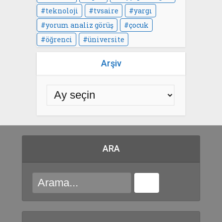
teknoloji
tvsaire
yargı
yorum analiz görüş
çocuk
öğrenci
üniversite
Arşiv
ARA