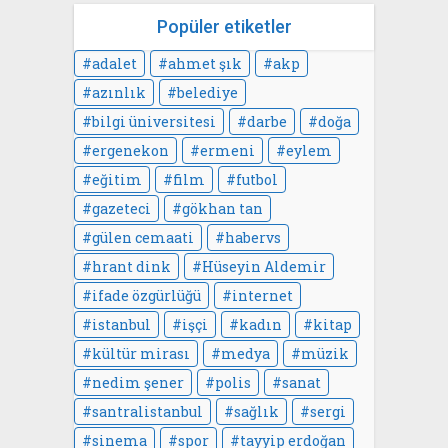
Popüler etiketler
adalet
ahmet şık
akp
azınlık
belediye
bilgi üniversitesi
darbe
doğa
ergenekon
ermeni
eylem
eğitim
film
futbol
gazeteci
gökhan tan
gülen cemaati
habervs
hrant dink
Hüseyin Aldemir
ifade özgürlüğü
internet
istanbul
işçi
kadın
kitap
kültür mirası
medya
müzik
nedim şener
polis
sanat
santralistanbul
sağlık
sergi
sinema
spor
tayyip erdoğan