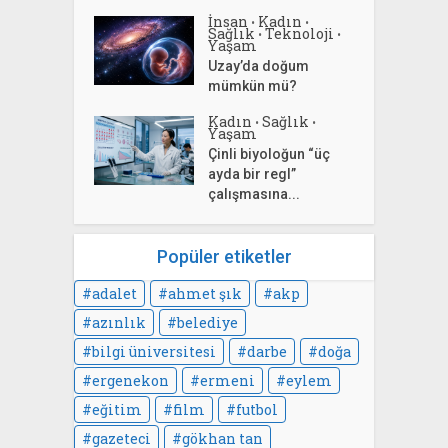
İnsan
Kadın
•
•
Sağlık
Teknoloji
•
•
Yaşam
Uzay’da doğum
mümkün mü?
Kadın
Sağlık
•
•
Yaşam
Çinli biyoloğun “üç
ayda bir regl”
çalışmasına...
Popüler etiketler
adalet
ahmet şık
akp
azınlık
belediye
bilgi üniversitesi
darbe
doğa
ergenekon
ermeni
eylem
eğitim
film
futbol
gazeteci
gökhan tan