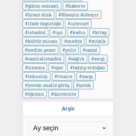
gülen cemaati
habervs
hrant dink
Hüseyin Aldemir
ifade özgürlüğü
internet
istanbul
işçi
kadın
kitap
kültür mirası
medya
müzik
nedim şener
polis
sanat
santralistanbul
sağlık
sergi
sinema
spor
tayyip erdoğan
teknoloji
tvsaire
yargı
yorum analiz görüş
çocuk
öğrenci
üniversite
Arşiv