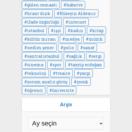
gülen cemaati
habervs
hrant dink
Hüseyin Aldemir
ifade özgürlüğü
internet
istanbul
işçi
kadın
kitap
kültür mirası
medya
müzik
nedim şener
polis
sanat
santralistanbul
sağlık
sergi
sinema
spor
tayyip erdoğan
teknoloji
tvsaire
yargı
yorum analiz görüş
çocuk
öğrenci
üniversite
Arşiv