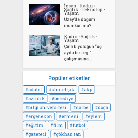
İnsan
Kadın
•
•
Sağlık
Teknoloji
•
•
Yaşam
Uzay’da doğum
mümkün mü?
Kadın
Sağlık
•
•
Yaşam
Çinli biyoloğun “üç
ayda bir regl”
çalışmasına...
Popüler etiketler
adalet
ahmet şık
akp
azınlık
belediye
bilgi üniversitesi
darbe
doğa
ergenekon
ermeni
eylem
eğitim
film
futbol
gazeteci
gökhan tan