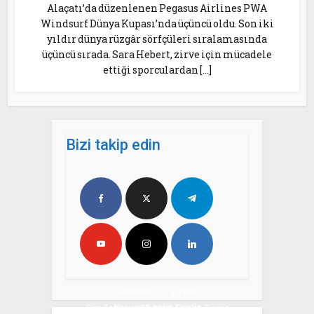
Alaçatı’da düzenlenen Pegasus Airlines PWA
Windsurf Dünya Kupası’nda üçüncü oldu. Son iki
yıldır dünya rüzgâr sörfçüleri sıralamasında
üçüncü sırada. Sara Hebert, zirve için mücadele
ettiği sporculardan […]
Bizi takip edin
Gündem
Yaşam
Yorum Analiz Görüş
Gündem
Yorum Analiz Görüş