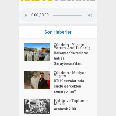
Son Haberler
Gündem
Yaşam
•
•
Yorum Analiz Görüş
Balkanlar’da tarih ve
hafıza:
Saraybosna’dan...
Gündem
Medya
•
•
Yaşam
RTÜK cezalarında
suçlu gerçekten
senaryo mu?
Kültür ve Toplum
•
Müzik
Arabesk 2.00