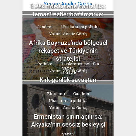
Yorum Analiz Görüş
Balkanlar’da tarih ve hafıza:
Pekin’de 8 sene sonra ilk
Saraybosna’dan
temas! ezber bozan zirve:
Srebrenitsa’ya
Trump’ın ‘uysallığı’, Şi’nin...
Gündem
Uluslararası politika
yazan
yazan
Yorum Analiz Görüş
Bahri Ak
Bahri Ak
Afrika Boynuzu’nda bölgesel
rekabet ve Türkiye’nin
stratejisi
Politika
Uluslararası politika
yazan
Yorum Analiz Görüş
Bahri Ak
Kırk günlük savaştan
“Hürmüz” pazarlığına
Ekonomi
Gündem
yazan
Uluslararası politika
Bahri Ak
Yorum Analiz Görüş
Ermenistan sınırı açılırsa:
Akyaka’nın sessiz bekleyişi
yazan