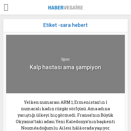
Etiket -sara hebert
Spor
Kalp hastası ama şampiyon
Yelken numarası ARM 1; Ermenistan’ın 1
numaralı kadın rüzgâr sörfçüsü. Ama adına
yarıştığı ülkeyi hiç görmedi. Fransa’nın Büyük
Okyanus’taki adası Yeni Kaledonya’nın başkenti
Nouméa doğumlu. Ailesi hâlâ orada yaşıyor.