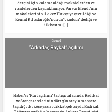
dergisi için kaleme aldığı makalelerden ve
risalelerden kaynaklanıyor. Parvus Efendi’nin
makalelerinin ilk kez Türkçe’ye çevrildiği ve
Kemal Kılıçdaroğlu’nun da “okudum” dediği ve
ilk basımı […]
Genel
“Arkadaş Baykal” açılımı
HaberVs “Kürt açılımı” tartışmalarında, Radikal
ve Star gazetelerinin dört gün arayla manşete
taşıdığı iki köşe yazısı dikkat çekiciydi. Radikal,
7 Ağustos tarihli nüshasında, Ankara Temsilcisi