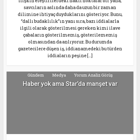
ilişkin eleştirilerdeki haklı noktalar bir yana,
savcıların aslında daha da uzun bir zaman
dilimine ihtiyaç duyduklarını gösteriyor. Bunu,
“dallı budaklılık”ın yanı sıra, bazı iddialarla
ilgili olarak gösterilmesi gereken kimi ilave
çabaların gösterilmemiş, gösterilememiş
olmasından da anlıyoruz. Bu durumda
gazetecilere düşen iş, iddianamedeki bu türden
iddiaların peşine […]
Gündem
Medya
Yorum Analiz Görüş
Haber yok ama Star’da manşet var