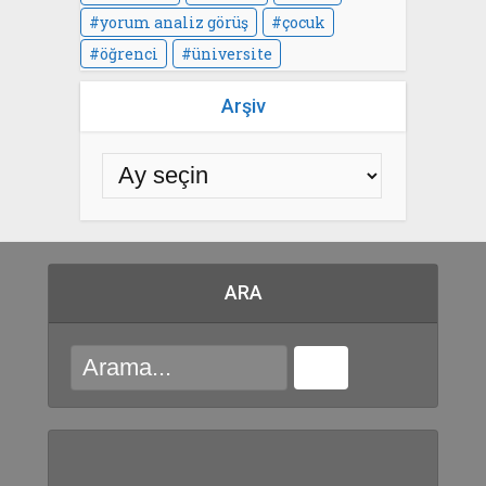
yorum analiz görüş
çocuk
öğrenci
üniversite
Arşiv
ARA