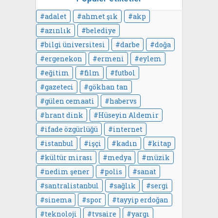
adalet
ahmet şık
akp
azınlık
belediye
bilgi üniversitesi
darbe
doğa
ergenekon
ermeni
eylem
eğitim
film
futbol
gazeteci
gökhan tan
gülen cemaati
habervs
hrant dink
Hüseyin Aldemir
ifade özgürlüğü
internet
istanbul
işçi
kadın
kitap
kültür mirası
medya
müzik
nedim şener
polis
sanat
santralistanbul
sağlık
sergi
sinema
spor
tayyip erdoğan
teknoloji
tvsaire
yargı