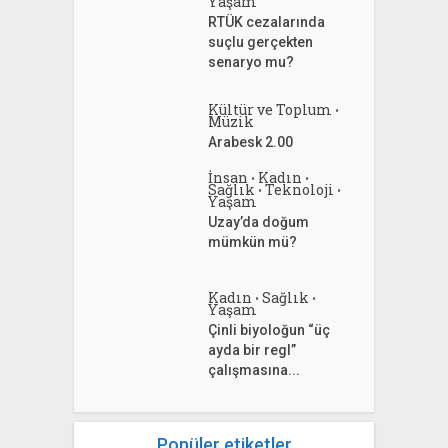
Yaşam
RTÜK cezalarında
suçlu gerçekten
senaryo mu?
Kültür ve Toplum
•
Müzik
Arabesk 2.00
İnsan
Kadın
•
•
Sağlık
Teknoloji
•
•
Yaşam
Uzay’da doğum
mümkün mü?
Kadın
Sağlık
•
•
Yaşam
Çinli biyoloğun “üç
ayda bir regl”
çalışmasına...
Popüler etiketler