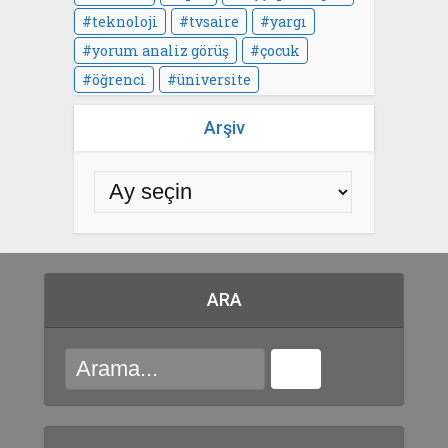
teknoloji
tvsaire
yargı
yorum analiz görüş
çocuk
öğrenci
üniversite
Arşiv
ARA