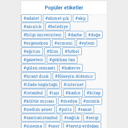
Popüler etiketler
adalet
ahmet şık
akp
azınlık
belediye
bilgi üniversitesi
darbe
doğa
ergenekon
ermeni
eylem
eğitim
film
futbol
gazeteci
gökhan tan
gülen cemaati
habervs
hrant dink
Hüseyin Aldemir
ifade özgürlüğü
internet
istanbul
işçi
kadın
kitap
kültür mirası
medya
müzik
nedim şener
polis
sanat
santralistanbul
sağlık
sergi
sinema
spor
tayyip erdoğan