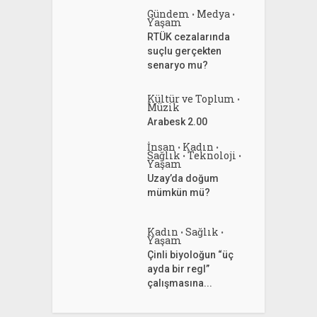
Gündem
Medya
•
•
Yaşam
RTÜK cezalarında
suçlu gerçekten
senaryo mu?
Kültür ve Toplum
•
Müzik
Arabesk 2.00
İnsan
Kadın
•
•
Sağlık
Teknoloji
•
•
Yaşam
Uzay’da doğum
mümkün mü?
Kadın
Sağlık
•
•
Yaşam
Çinli biyoloğun “üç
ayda bir regl”
çalışmasına...