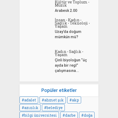
Kültür ve Toplum
•
Müzik
Arabesk 2.00
İnsan
Kadın
•
•
Sağlık
Teknoloji
•
•
Yaşam
Uzay’da doğum
mümkün mü?
Kadın
Sağlık
•
•
Yaşam
Çinli biyoloğun “üç
ayda bir regl”
çalışmasına...
Popüler etiketler
adalet
ahmet şık
akp
azınlık
belediye
bilgi üniversitesi
darbe
doğa