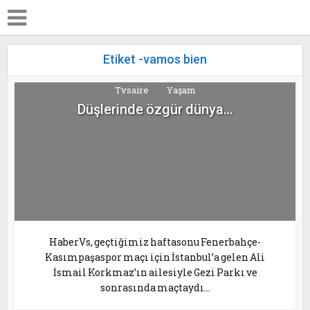
Etiket -vamos bien
Tvsaire
Yaşam
Düşlerinde özgür dünya…
HaberVs, geçtiğimiz haftasonu Fenerbahçe-
Kasımpaşaspor maçı için İstanbul’a gelen Ali
İsmail Korkmaz’ın ailesiyle Gezi Parkı ve
sonrasında maçtaydı…