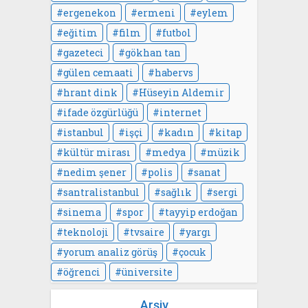
ergenekon
ermeni
eylem
eğitim
film
futbol
gazeteci
gökhan tan
gülen cemaati
habervs
hrant dink
Hüseyin Aldemir
ifade özgürlüğü
internet
istanbul
işçi
kadın
kitap
kültür mirası
medya
müzik
nedim şener
polis
sanat
santralistanbul
sağlık
sergi
sinema
spor
tayyip erdoğan
teknoloji
tvsaire
yargı
yorum analiz görüş
çocuk
öğrenci
üniversite
Arşiv