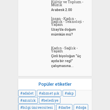
Kültür ve Toplum
•
Müzik
Arabesk 2.00
İnsan
Kadın
•
•
Sağlık
Teknoloji
•
•
Yaşam
Uzay’da doğum
mümkün mü?
Kadın
Sağlık
•
•
Yaşam
Çinli biyoloğun “üç
ayda bir regl”
çalışmasına...
Popüler etiketler
adalet
ahmet şık
akp
azınlık
belediye
bilgi üniversitesi
darbe
doğa