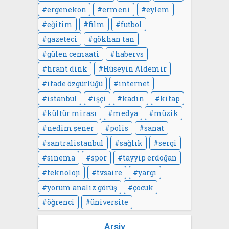
ergenekon
ermeni
eylem
eğitim
film
futbol
gazeteci
gökhan tan
gülen cemaati
habervs
hrant dink
Hüseyin Aldemir
ifade özgürlüğü
internet
istanbul
işçi
kadın
kitap
kültür mirası
medya
müzik
nedim şener
polis
sanat
santralistanbul
sağlık
sergi
sinema
spor
tayyip erdoğan
teknoloji
tvsaire
yargı
yorum analiz görüş
çocuk
öğrenci
üniversite
Arşiv