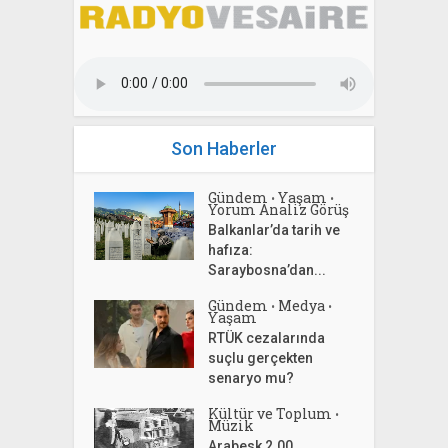
Son Haberler
Gündem
Yaşam
•
•
Yorum Analiz Görüş
Balkanlar’da tarih ve
hafıza:
Saraybosna’dan...
Gündem
Medya
•
•
Yaşam
RTÜK cezalarında
suçlu gerçekten
senaryo mu?
Kültür ve Toplum
•
Müzik
Arabesk 2.00