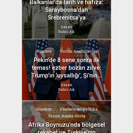
Balkanlar’da tarih ve hafıza:
Saraybosna’dan
Srebrenitsa’ya
yazan
Bahri Ak
Gündem
Yorum Analiz Görüş
Pekin’de 8 sene sonra ilk
temas! ezber bozan zirve:
Trump’ın ‘uysallığı’, Şi’nin...
yazan
Bahri Ak
Gündem
Uluslararası politika
Yorum Analiz Görüş
Afrika Boynuzu’nda bölgesel
rekabet ve Türkiye’nin