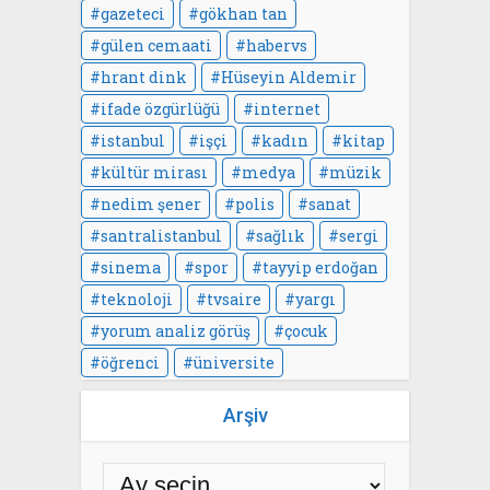
gazeteci
gökhan tan
gülen cemaati
habervs
hrant dink
Hüseyin Aldemir
ifade özgürlüğü
internet
istanbul
işçi
kadın
kitap
kültür mirası
medya
müzik
nedim şener
polis
sanat
santralistanbul
sağlık
sergi
sinema
spor
tayyip erdoğan
teknoloji
tvsaire
yargı
yorum analiz görüş
çocuk
öğrenci
üniversite
Arşiv