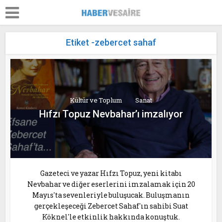
Etiket -zebercet sahaf
Kültür ve Toplum
Sanat
Hıfzı Topuz Nevbahar’ı imzalıyor
Gazeteci ve yazar Hıfzı Topuz, yeni kitabı
Nevbahar ve diğer eserlerini imzalamak için 20
Mayıs'ta sevenleriyle buluşucak. Buluşmanın
gerçekleşeceği Zebercet Sahaf'ın sahibi Suat
Köknel'le etkinlik hakkında konuştuk.