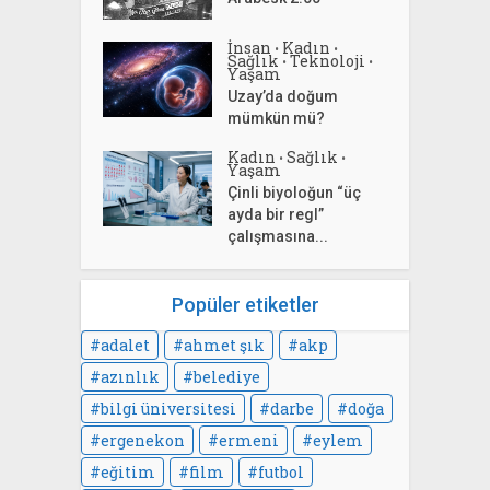
İnsan
Kadın
•
•
Sağlık
Teknoloji
•
•
Yaşam
Uzay’da doğum
mümkün mü?
Kadın
Sağlık
•
•
Yaşam
Çinli biyoloğun “üç
ayda bir regl”
çalışmasına...
Popüler etiketler
adalet
ahmet şık
akp
azınlık
belediye
bilgi üniversitesi
darbe
doğa
ergenekon
ermeni
eylem
eğitim
film
futbol