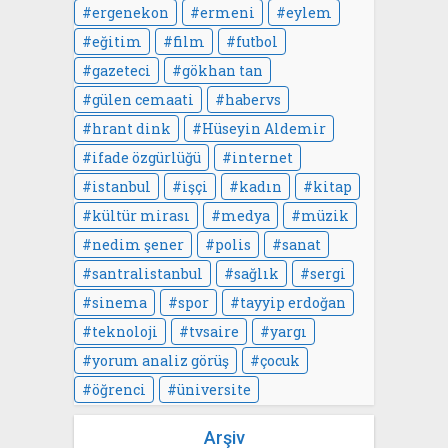
ergenekon
ermeni
eylem
eğitim
film
futbol
gazeteci
gökhan tan
gülen cemaati
habervs
hrant dink
Hüseyin Aldemir
ifade özgürlüğü
internet
istanbul
işçi
kadın
kitap
kültür mirası
medya
müzik
nedim şener
polis
sanat
santralistanbul
sağlık
sergi
sinema
spor
tayyip erdoğan
teknoloji
tvsaire
yargı
yorum analiz görüş
çocuk
öğrenci
üniversite
Arşiv