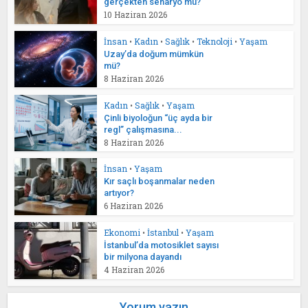
gerçekten senaryo mu?
10 Haziran 2026
İnsan
•
Kadın
•
Sağlık
•
Teknoloji
•
Yaşam
Uzay’da doğum mümkün
mü?
8 Haziran 2026
Kadın
•
Sağlık
•
Yaşam
Çinli biyoloğun “üç ayda bir
regl” çalışmasına...
8 Haziran 2026
İnsan
•
Yaşam
Kır saçlı boşanmalar neden
artıyor?
6 Haziran 2026
Ekonomi
•
İstanbul
•
Yaşam
İstanbul’da motosiklet sayısı
bir milyona dayandı
4 Haziran 2026
Yorum yazın