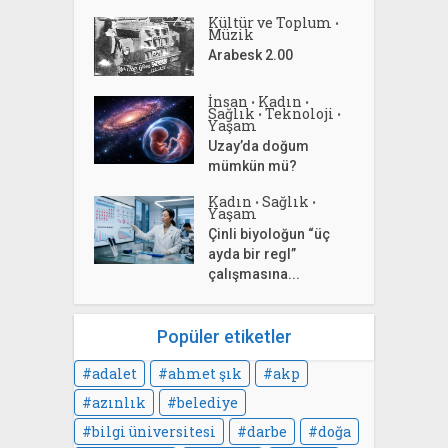
Kültür ve Toplum
•
Müzik
Arabesk 2.00
İnsan
Kadın
•
•
Sağlık
Teknoloji
•
•
Yaşam
Uzay’da doğum
mümkün mü?
Kadın
Sağlık
•
•
Yaşam
Çinli biyoloğun “üç
ayda bir regl”
çalışmasına...
Popüler etiketler
adalet
ahmet şık
akp
azınlık
belediye
bilgi üniversitesi
darbe
doğa