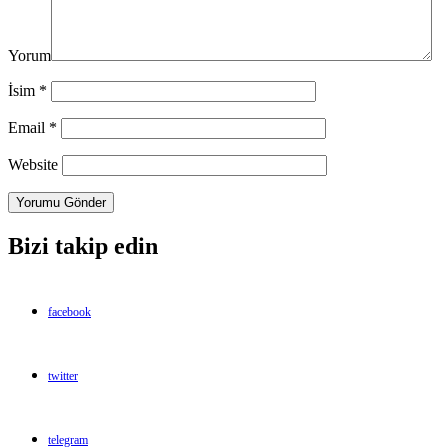
Yorum
İsim
*
Email
*
Website
Bizi takip edin
facebook
twitter
telegram