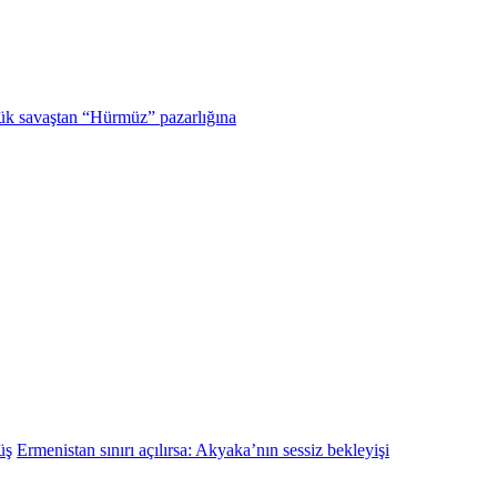
ük savaştan “Hürmüz” pazarlığına
üş
Ermenistan sınırı açılırsa: Akyaka’nın sessiz bekleyişi