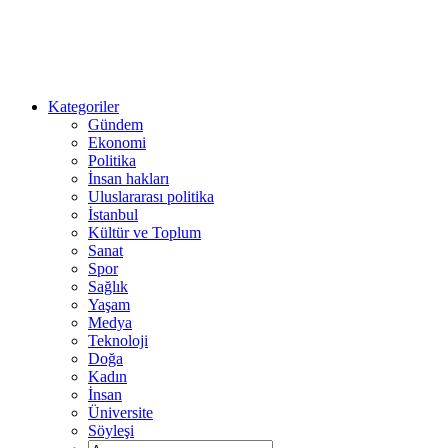
Kategoriler
Gündem
Ekonomi
Politika
İnsan hakları
Uluslararası politika
İstanbul
Kültür ve Toplum
Sanat
Spor
Sağlık
Yaşam
Medya
Teknoloji
Doğa
Kadın
İnsan
Üniversite
Söyleşi