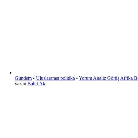
Gündem
•
Uluslararası politika
•
Yorum Analiz Görüş
Afrika Bo
yazan
Bahri Ak