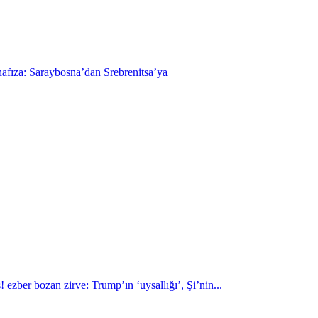
hafıza: Saraybosna’dan Srebrenitsa’ya
 ezber bozan zirve: Trump’ın ‘uysallığı’, Şi’nin...