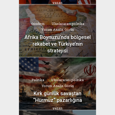
yazan
Bahri Ak
Gündem
Uluslararası politika
Yorum Analiz Görüş
Afrika Boynuzu’nda bölgesel
rekabet ve Türkiye’nin
stratejisi
yazan
Bahri Ak
Politika
Uluslararası politika
Yorum Analiz Görüş
Kırk günlük savaştan
“Hürmüz” pazarlığına
yazan
Bahri Ak