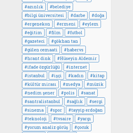
azınlık
belediye
bilgi üniversitesi
darbe
doğa
ergenekon
ermeni
eylem
eğitim
film
futbol
gazeteci
gökhan tan
gülen cemaati
habervs
hrant dink
Hüseyin Aldemir
ifade özgürlüğü
internet
istanbul
işçi
kadın
kitap
kültür mirası
medya
müzik
nedim şener
polis
sanat
santralistanbul
sağlık
sergi
sinema
spor
tayyip erdoğan
teknoloji
tvsaire
yargı
yorum analiz görüş
çocuk