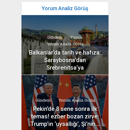
Yorum Analiz Görüş
Gündem
Yaşam
Yorum Analiz Görüş
Balkanlar’da tarih ve hafıza:
Saraybosna’dan
Srebrenitsa’ya
yazan
Bahri Ak
Gündem
Yorum Analiz Görüş
Pekin’de 8 sene sonra ilk
temas! ezber bozan zirve:
Trump’ın ‘uysallığı’, Şi’nin...