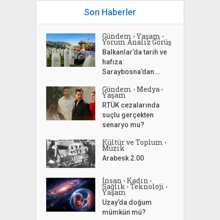
Son Haberler
Gündem
Yaşam
•
•
Yorum Analiz Görüş
Balkanlar’da tarih ve
hafıza:
Saraybosna’dan...
Gündem
Medya
•
•
Yaşam
RTÜK cezalarında
suçlu gerçekten
senaryo mu?
Kültür ve Toplum
•
Müzik
Arabesk 2.00
İnsan
Kadın
•
•
Sağlık
Teknoloji
•
•
Yaşam
Uzay’da doğum
mümkün mü?