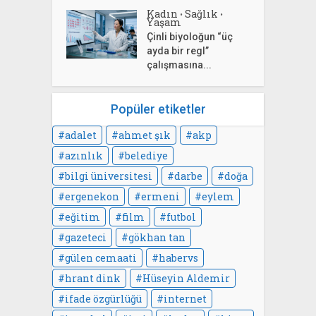
Kadın
Sağlık
•
•
Yaşam
Çinli biyoloğun “üç
ayda bir regl”
çalışmasına...
Popüler etiketler
adalet
ahmet şık
akp
azınlık
belediye
bilgi üniversitesi
darbe
doğa
ergenekon
ermeni
eylem
eğitim
film
futbol
gazeteci
gökhan tan
gülen cemaati
habervs
hrant dink
Hüseyin Aldemir
ifade özgürlüğü
internet