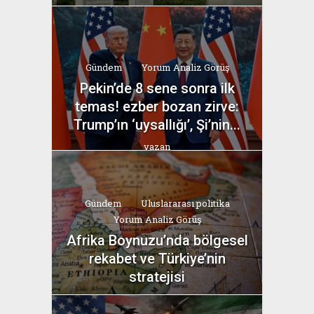
yazan
Bahri Ak
Gündem
Yorum Analiz Görüş
Pekin’de 8 sene sonra ilk
temas! ezber bozan zirve:
Trump’ın ‘uysallığı’, Şi’nin...
yazan
Bahri Ak
Gündem
Uluslararası politika
Yorum Analiz Görüş
Afrika Boynuzu’nda bölgesel
rekabet ve Türkiye’nin
stratejisi
yazan
Bahri Ak