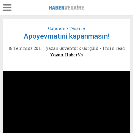
Gündem
Tvsaire
•
Apoyevmatini kapanmasın!
18 Temmuz 2011
yazan
Güventürk Görgülü
1 min read
Yazan:
HaberVs