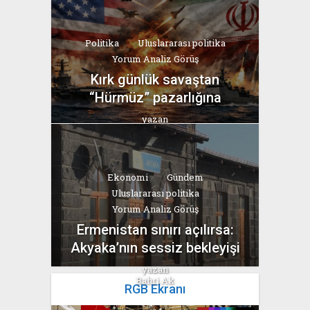
Politika
Uluslararası politika
Yorum Analiz Görüş
Kırk günlük savaştan
“Hürmüz” pazarlığına
yazan
Bahri Ak
Ekonomi
Gündem
Uluslararası politika
Yorum Analiz Görüş
Ermenistan sınırı açılırsa:
Akyaka’nın sessiz bekleyişi
yazan
Bahri Ak
RGB Ekranı