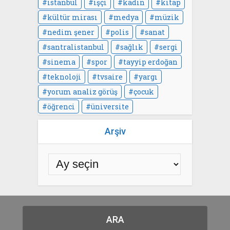
istanbul
işçi
kadın
kitap
kültür mirası
medya
müzik
nedim şener
polis
sanat
santralistanbul
sağlık
sergi
sinema
spor
tayyip erdoğan
teknoloji
tvsaire
yargı
yorum analiz görüş
çocuk
öğrenci
üniversite
Arşiv
ARA