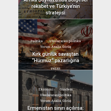
rekabet ve Türkiye’nin
stratejisi
yazan
Bahri Ak
Politika
Uluslararası politika
Yorum Analiz Görüş
Kırk günlük savaştan
“Hürmüz” pazarlığına
yazan
Bahri Ak
Ekonomi
Gündem
Uluslararası politika
Yorum Analiz Görüş
Ermenistan sınırı açılırsa: