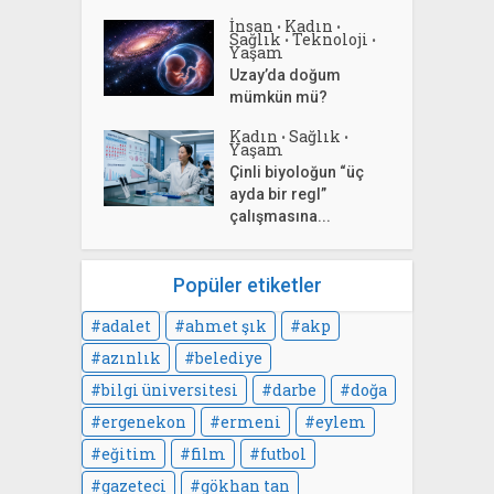
İnsan
Kadın
•
•
Sağlık
Teknoloji
•
•
Yaşam
Uzay’da doğum
mümkün mü?
Kadın
Sağlık
•
•
Yaşam
Çinli biyoloğun “üç
ayda bir regl”
çalışmasına...
Popüler etiketler
adalet
ahmet şık
akp
azınlık
belediye
bilgi üniversitesi
darbe
doğa
ergenekon
ermeni
eylem
eğitim
film
futbol
gazeteci
gökhan tan