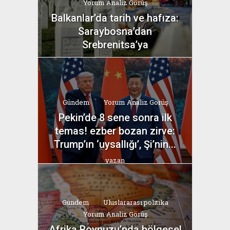
Yorum Analiz Görüş
Balkanlar’da tarih ve hafıza:
Saraybosna’dan
Srebrenitsa’ya
yazan
Bahri Ak
Gündem
Yorum Analiz Görüş
Pekin’de 8 sene sonra ilk
temas! ezber bozan zirve:
Trump’ın ‘uysallığı’, Şi’nin...
yazan
Bahri Ak
Gündem
Uluslararası politika
Yorum Analiz Görüş
Afrika Boynuzu’nda bölgesel