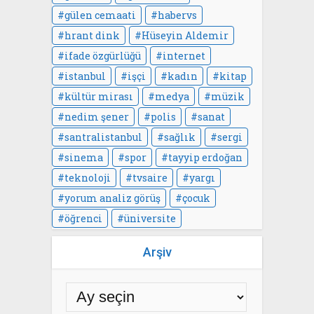
gülen cemaati
habervs
hrant dink
Hüseyin Aldemir
ifade özgürlüğü
internet
istanbul
işçi
kadın
kitap
kültür mirası
medya
müzik
nedim şener
polis
sanat
santralistanbul
sağlık
sergi
sinema
spor
tayyip erdoğan
teknoloji
tvsaire
yargı
yorum analiz görüş
çocuk
öğrenci
üniversite
Arşiv