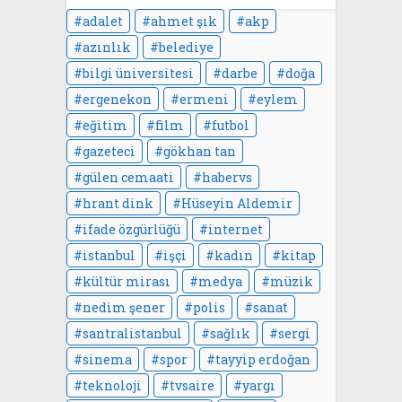
adalet
ahmet şık
akp
azınlık
belediye
bilgi üniversitesi
darbe
doğa
ergenekon
ermeni
eylem
eğitim
film
futbol
gazeteci
gökhan tan
gülen cemaati
habervs
hrant dink
Hüseyin Aldemir
ifade özgürlüğü
internet
istanbul
işçi
kadın
kitap
kültür mirası
medya
müzik
nedim şener
polis
sanat
santralistanbul
sağlık
sergi
sinema
spor
tayyip erdoğan
teknoloji
tvsaire
yargı