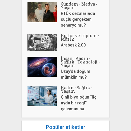
Gündem
Medya
•
•
Yaşam
RTÜK cezalarında
suçlu gerçekten
senaryo mu?
Kültür ve Toplum
•
Müzik
Arabesk 2.00
İnsan
Kadın
•
•
Sağlık
Teknoloji
•
•
Yaşam
Uzay’da doğum
mümkün mü?
Kadın
Sağlık
•
•
Yaşam
Çinli biyoloğun “üç
ayda bir regl”
çalışmasına...
Popüler etiketler