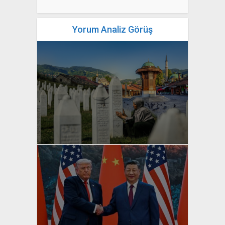
Yorum Analiz Görüş
yazan
Bahri Ak
yazan
Bahri Ak