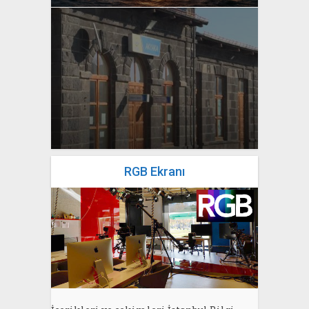
yazan
Bahri Ak
RGB Ekranı