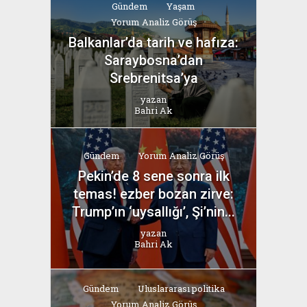
Gündem
Yaşam
Yorum Analiz Görüş
Balkanlar’da tarih ve hafıza:
Saraybosna’dan
Srebrenitsa’ya
yazan
Bahri Ak
Gündem
Yorum Analiz Görüş
Pekin’de 8 sene sonra ilk
temas! ezber bozan zirve:
Trump’ın ‘uysallığı’, Şi’nin...
yazan
Bahri Ak
Gündem
Uluslararası politika
Yorum Analiz Görüş