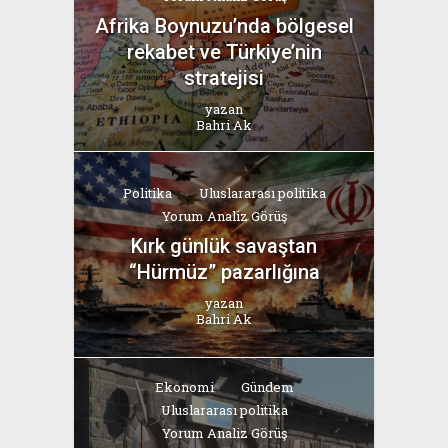
Afrika Boynuzu’nda bölgesel
rekabet ve Türkiye’nin
stratejisi
yazan
Bahri Ak
Politika
Uluslararası politika
Yorum Analiz Görüş
Kırk günlük savaştan
“Hürmüz” pazarlığına
yazan
Bahri Ak
Ekonomi
Gündem
Uluslararası politika
Yorum Analiz Görüş