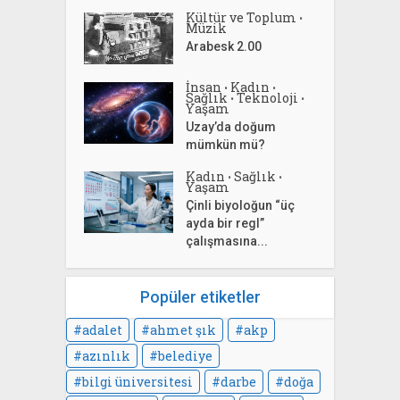
Kültür ve Toplum
•
Müzik
Arabesk 2.00
İnsan
Kadın
•
•
Sağlık
Teknoloji
•
•
Yaşam
Uzay’da doğum
mümkün mü?
Kadın
Sağlık
•
•
Yaşam
Çinli biyoloğun “üç
ayda bir regl”
çalışmasına...
Popüler etiketler
adalet
ahmet şık
akp
azınlık
belediye
bilgi üniversitesi
darbe
doğa