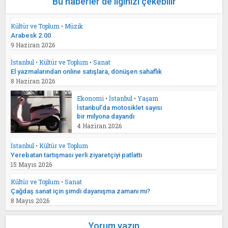
Bu haberler de ilginizi çekebilir
Kültür ve Toplum
•
Müzik
Arabesk 2.00
9 Haziran 2026
İstanbul
•
Kültür ve Toplum
•
Sanat
El yazmalarından online satışlara, dönüşen sahaflık
8 Haziran 2026
Ekonomi
•
İstanbul
•
Yaşam
İstanbul’da motosiklet sayısı
bir milyona dayandı
4 Haziran 2026
İstanbul
•
Kültür ve Toplum
Yerebatan tartışması yerli ziyaretçiyi patlattı
15 Mayıs 2026
Kültür ve Toplum
•
Sanat
Çağdaş sanat için şimdi dayanışma zamanı mı?
8 Mayıs 2026
Yorum yazın