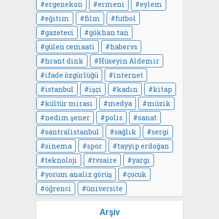
ergenekon
ermeni
eylem
eğitim
film
futbol
gazeteci
gökhan tan
gülen cemaati
habervs
hrant dink
Hüseyin Aldemir
ifade özgürlüğü
internet
istanbul
işçi
kadın
kitap
kültür mirası
medya
müzik
nedim şener
polis
sanat
santralistanbul
sağlık
sergi
sinema
spor
tayyip erdoğan
teknoloji
tvsaire
yargı
yorum analiz görüş
çocuk
öğrenci
üniversite
Arşiv