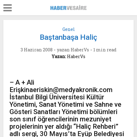
Genel
Baştanbaşa Haliç
3 Haziran 2008
yazan
HaberVs
1 min read
Yazan:
HaberVs
– A + Ali
Erişkinaeriskin@medyakronik.com
İstanbul Bilgi Üniversitesi Kültür
Yönetimi, Sanat Yönetimi ve Sahne ve
Gösteri Sanatları Yönetimi bölümleri
son sınıf öğrencilerinin mezuniyet
projelerinin yer aldığı “Haliç Rehberi”
adlı sergi, 30 Mayıs’ta Eyüp Belediyesi