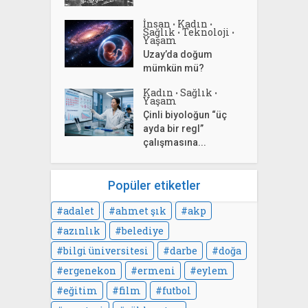
İnsan
Kadın
•
•
Sağlık
Teknoloji
•
•
Yaşam
Uzay’da doğum
mümkün mü?
Kadın
Sağlık
•
•
Yaşam
Çinli biyoloğun “üç
ayda bir regl”
çalışmasına...
Popüler etiketler
adalet
ahmet şık
akp
azınlık
belediye
bilgi üniversitesi
darbe
doğa
ergenekon
ermeni
eylem
eğitim
film
futbol