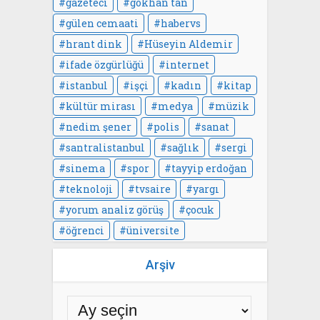
gazeteci
gökhan tan
gülen cemaati
habervs
hrant dink
Hüseyin Aldemir
ifade özgürlüğü
internet
istanbul
işçi
kadın
kitap
kültür mirası
medya
müzik
nedim şener
polis
sanat
santralistanbul
sağlık
sergi
sinema
spor
tayyip erdoğan
teknoloji
tvsaire
yargı
yorum analiz görüş
çocuk
öğrenci
üniversite
Arşiv