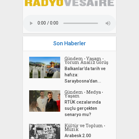
Son Haberler
Gündem
Yaşam
•
•
Yorum Analiz Görüş
Balkanlar’da tarih ve
hafıza:
Saraybosna’dan...
Gündem
Medya
•
•
Yaşam
RTÜK cezalarında
suçlu gerçekten
senaryo mu?
Kültür ve Toplum
•
Müzik
Arabesk 2.00