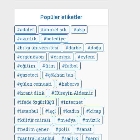
Popüler etiketler
adalet
ahmet şık
akp
azınlık
belediye
bilgi üniversitesi
darbe
doğa
ergenekon
ermeni
eylem
eğitim
film
futbol
gazeteci
gökhan tan
gülen cemaati
habervs
hrant dink
Hüseyin Aldemir
ifade özgürlüğü
internet
istanbul
işçi
kadın
kitap
kültür mirası
medya
müzik
nedim şener
polis
sanat
santralistanbul
sağlık
sergi