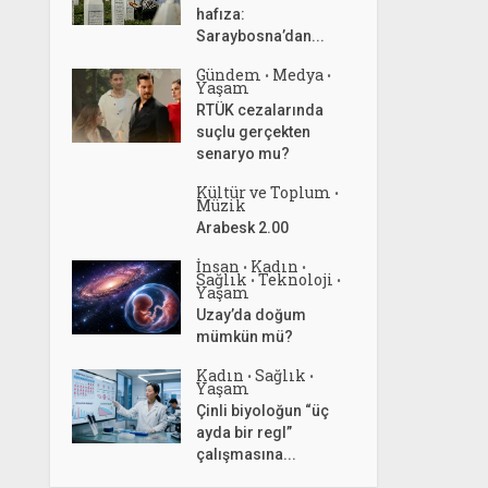
hafıza:
Saraybosna’dan...
Gündem
Medya
•
•
Yaşam
RTÜK cezalarında
suçlu gerçekten
senaryo mu?
Kültür ve Toplum
•
Müzik
Arabesk 2.00
İnsan
Kadın
•
•
Sağlık
Teknoloji
•
•
Yaşam
Uzay’da doğum
mümkün mü?
Kadın
Sağlık
•
•
Yaşam
Çinli biyoloğun “üç
ayda bir regl”
çalışmasına...