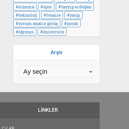
sinema
spor
tayyip erdoğan
teknoloji
tvsaire
yargı
yorum analiz görüş
çocuk
öğrenci
üniversite
Arşiv
LINKLER
C-LAB