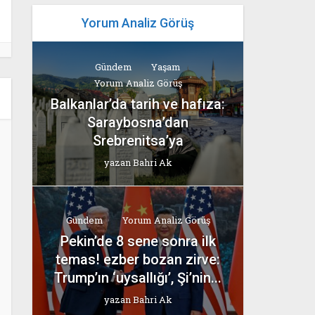
Yorum Analiz Görüş
Gündem
Yaşam
Yorum Analiz Görüş
Balkanlar’da tarih ve hafıza:
Saraybosna’dan
Srebrenitsa’ya
yazan
Bahri Ak
Gündem
Yorum Analiz Görüş
Pekin’de 8 sene sonra ilk
temas! ezber bozan zirve:
Trump’ın ‘uysallığı’, Şi’nin...
yazan
Bahri Ak