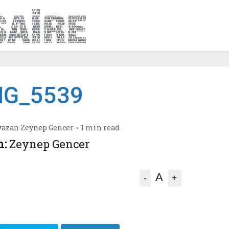
MG_5539
yazan
Zeynep Gencer
1 min read
n:
Zeynep Gencer
A
-
+