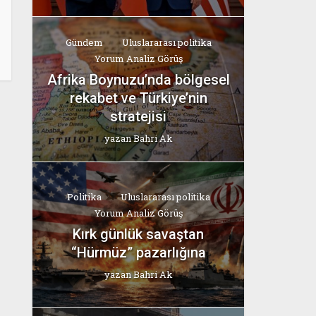
Gündem
Uluslararası politika
Yorum Analiz Görüş
Afrika Boynuzu’nda bölgesel
rekabet ve Türkiye’nin
stratejisi
yazan
Bahri Ak
Politika
Uluslararası politika
Yorum Analiz Görüş
Kırk günlük savaştan
“Hürmüz” pazarlığına
yazan
Bahri Ak