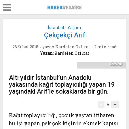
İstanbul
Yaşam
•
Çekçekçi Arif
26 Şubat 2018
yazan
Kardelen Özfırat
2 min read
Yazan:
Kardelen Özfırat
Fotoğraf: Kardelen
Özfırat
Altı yıldır İstanbul’un Anadolu
yakasında kağıt toplayıcılığı yapan 19
yaşındaki Arif’le sokaklarda bir gün.
-
+
A
Kağıt toplayıcılığı, çocuk yaştan itibaren
bu işi yapan pek çok kişinin ekmek kapısı.