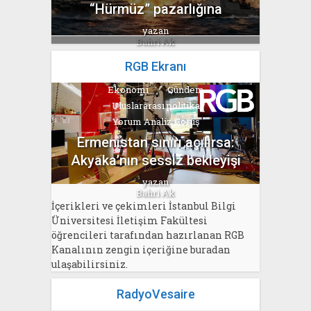
“Hürmüz” pazarlığına
yazan
Bahri Ak
RGB Ekranı
Ekonomi
Gündem
Uluslararası politika
Yorum Analiz Görüş
Ermenistan sınırı açılırsa:
Akyaka’nın sessiz bekleyişi
yazan
Bahri Ak
İçerikleri ve çekimleri İstanbul Bilgi
Üniversitesi İletişim Fakültesi
öğrencileri tarafından hazırlanan RGB
Kanalının zengin içeriğine buradan
ulaşabilirsiniz.
RadyoVesaire