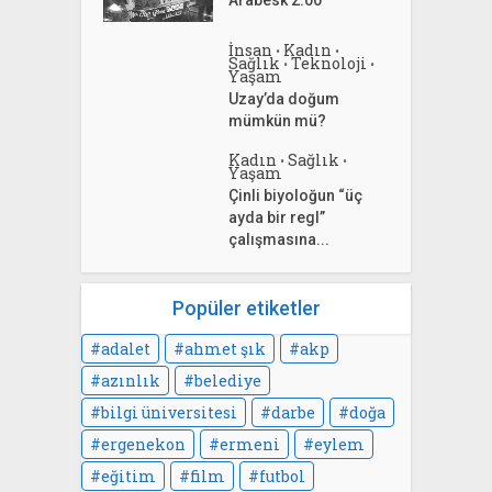
Arabesk 2.00
İnsan
Kadın
•
•
Sağlık
Teknoloji
•
•
Yaşam
Uzay’da doğum
mümkün mü?
Kadın
Sağlık
•
•
Yaşam
Çinli biyoloğun “üç
ayda bir regl”
çalışmasına...
Popüler etiketler
adalet
ahmet şık
akp
azınlık
belediye
bilgi üniversitesi
darbe
doğa
ergenekon
ermeni
eylem
eğitim
film
futbol