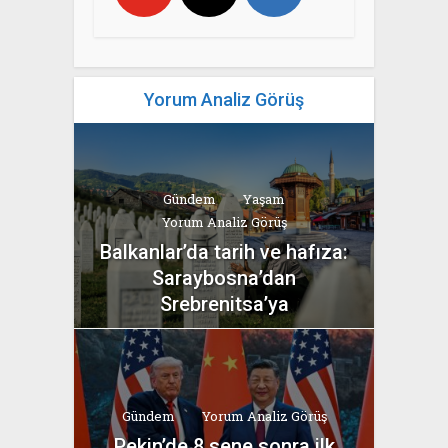
Yorum Analiz Görüş
Gündem
Yaşam
Yorum Analiz Görüş
Balkanlar’da tarih ve hafıza:
Saraybosna’dan
Srebrenitsa’ya
yazan
Bahri Ak
Gündem
Yorum Analiz Görüş
Pekin’de 8 sene sonra ilk