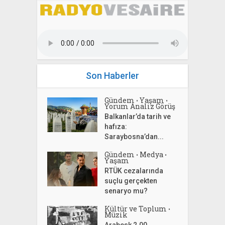
Son Haberler
Gündem
Yaşam
•
•
Yorum Analiz Görüş
Balkanlar’da tarih ve
hafıza:
Saraybosna’dan...
Gündem
Medya
•
•
Yaşam
RTÜK cezalarında
suçlu gerçekten
senaryo mu?
Kültür ve Toplum
•
Müzik