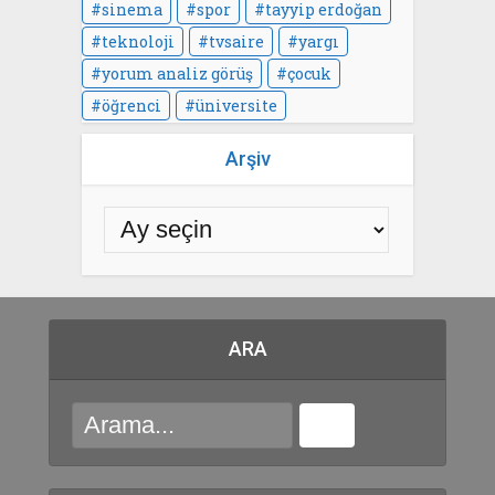
sinema
spor
tayyip erdoğan
teknoloji
tvsaire
yargı
yorum analiz görüş
çocuk
öğrenci
üniversite
Arşiv
ARA