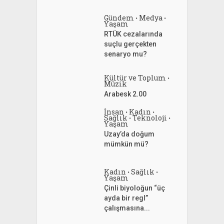
Gündem
Medya
•
•
Yaşam
RTÜK cezalarında
suçlu gerçekten
senaryo mu?
Kültür ve Toplum
•
Müzik
Arabesk 2.00
İnsan
Kadın
•
•
Sağlık
Teknoloji
•
•
Yaşam
Uzay’da doğum
mümkün mü?
Kadın
Sağlık
•
•
Yaşam
Çinli biyoloğun “üç
ayda bir regl”
çalışmasına...