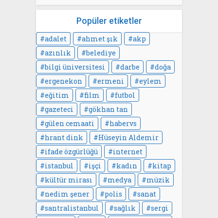
Popüler etiketler
adalet
ahmet şık
akp
azınlık
belediye
bilgi üniversitesi
darbe
doğa
ergenekon
ermeni
eylem
eğitim
film
futbol
gazeteci
gökhan tan
gülen cemaati
habervs
hrant dink
Hüseyin Aldemir
ifade özgürlüğü
internet
istanbul
işçi
kadın
kitap
kültür mirası
medya
müzik
nedim şener
polis
sanat
santralistanbul
sağlık
sergi