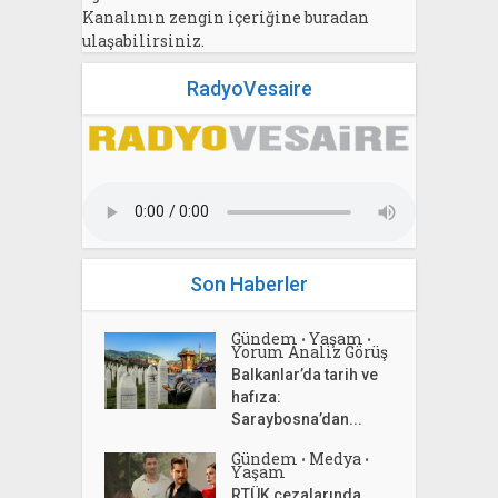
Kanalının zengin içeriğine buradan
ulaşabilirsiniz.
RadyoVesaire
Son Haberler
Gündem
Yaşam
•
•
Yorum Analiz Görüş
Balkanlar’da tarih ve
hafıza:
Saraybosna’dan...
Gündem
Medya
•
•
Yaşam
RTÜK cezalarında