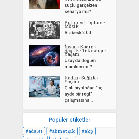
suçlu gerçekten
senaryo mu?
Kültür ve Toplum
•
Müzik
Arabesk 2.00
İnsan
Kadın
•
•
Sağlık
Teknoloji
•
•
Yaşam
Uzay’da doğum
mümkün mü?
Kadın
Sağlık
•
•
Yaşam
Çinli biyoloğun “üç
ayda bir regl”
çalışmasına...
Popüler etiketler
adalet
ahmet şık
akp