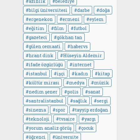
azınlık
belediye
bilgi üniversitesi
darbe
doğa
ergenekon
ermeni
eylem
eğitim
film
futbol
gazeteci
gökhan tan
gülen cemaati
habervs
hrant dink
Hüseyin Aldemir
ifade özgürlüğü
internet
istanbul
işçi
kadın
kitap
kültür mirası
medya
müzik
nedim şener
polis
sanat
santralistanbul
sağlık
sergi
sinema
spor
tayyip erdoğan
teknoloji
tvsaire
yargı
yorum analiz görüş
çocuk
öğrenci
üniversite