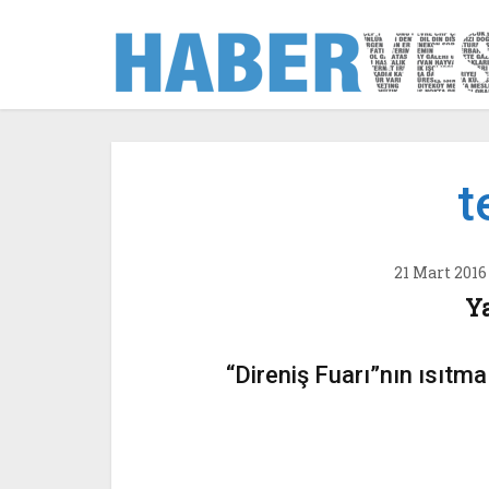
t
21 Mart 2016
Y
“Direniş Fuarı”nın ısıtm