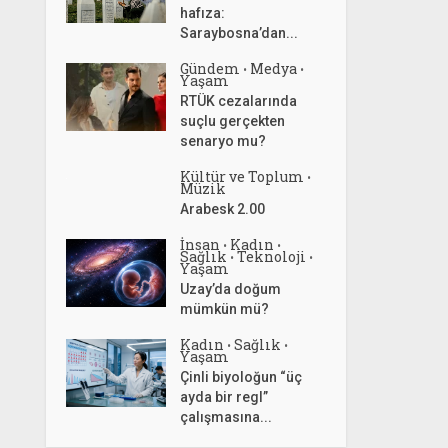
hafıza:
Saraybosna’dan...
Gündem
Medya
•
•
Yaşam
RTÜK cezalarında
suçlu gerçekten
senaryo mu?
Kültür ve Toplum
•
Müzik
Arabesk 2.00
İnsan
Kadın
•
•
Sağlık
Teknoloji
•
•
Yaşam
Uzay’da doğum
mümkün mü?
Kadın
Sağlık
•
•
Yaşam
Çinli biyoloğun “üç
ayda bir regl”
çalışmasına...