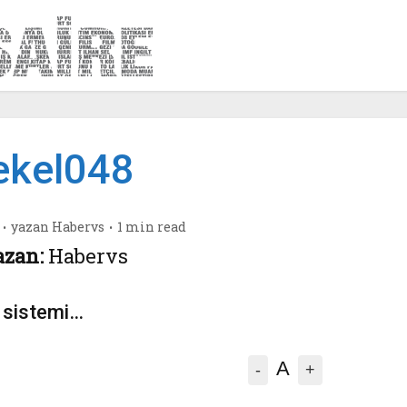
ekel048
yazan
Habervs
1 min read
azan:
Habervs
a sistemi…
A
-
+