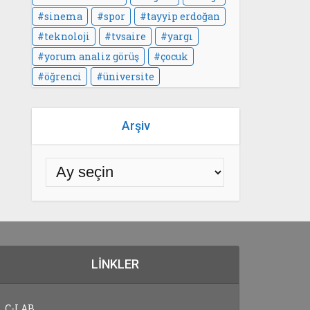
sinema
spor
tayyip erdoğan
teknoloji
tvsaire
yargı
yorum analiz görüş
çocuk
öğrenci
üniversite
Arşiv
LINKLER
C-LAB