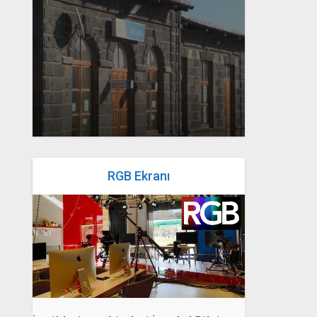
yazan
Bahri Ak
RGB Ekranı