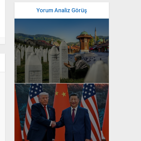
Yorum Analiz Görüş
yazan
Bahri Ak
yazan
Bahri Ak