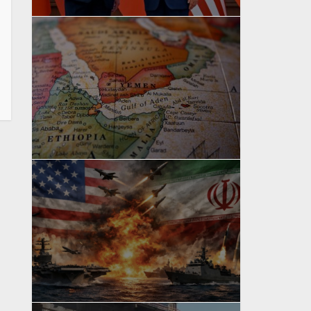
yazan
Bahri Ak
yazan
Bahri Ak