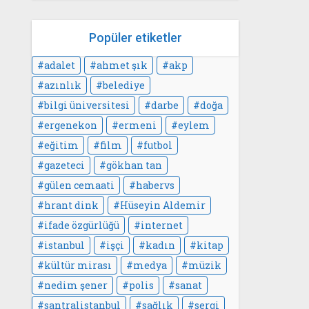
Popüler etiketler
adalet
ahmet şık
akp
azınlık
belediye
bilgi üniversitesi
darbe
doğa
ergenekon
ermeni
eylem
eğitim
film
futbol
gazeteci
gökhan tan
gülen cemaati
habervs
hrant dink
Hüseyin Aldemir
ifade özgürlüğü
internet
istanbul
işçi
kadın
kitap
kültür mirası
medya
müzik
nedim şener
polis
sanat
santralistanbul
sağlık
sergi