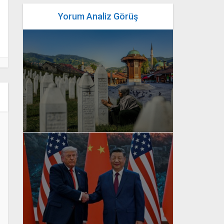
Yorum Analiz Görüş
yazan
Bahri Ak
yazan
Bahri Ak