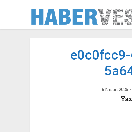
e0c0fcc9-
5a6
5 Nisan 2026
Yaz