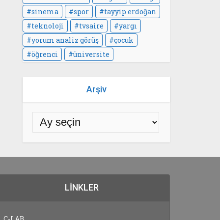
sinema
spor
tayyip erdoğan
teknoloji
tvsaire
yargı
yorum analiz görüş
çocuk
öğrenci
üniversite
Arşiv
LINKLER
C-LAB