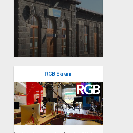
yazan
Bahri Ak
RGB Ekranı