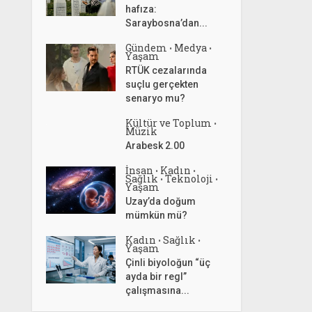
hafıza:
Saraybosna’dan...
Gündem
Medya
•
•
Yaşam
RTÜK cezalarında
suçlu gerçekten
senaryo mu?
Kültür ve Toplum
•
Müzik
Arabesk 2.00
İnsan
Kadın
•
•
Sağlık
Teknoloji
•
•
Yaşam
Uzay’da doğum
mümkün mü?
Kadın
Sağlık
•
•
Yaşam
Çinli biyoloğun “üç
ayda bir regl”
çalışmasına...