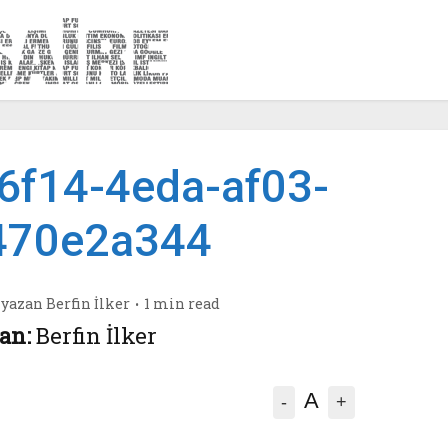
6f14-4eda-af03-
470e2a344
yazan
Berfin İlker
1 min read
an:
Berfin İlker
A
-
+