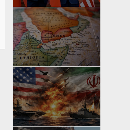
yazan
Bahri Ak
yazan
Bahri Ak