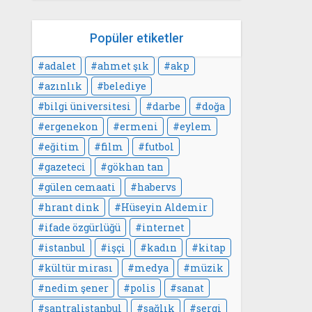
Popüler etiketler
adalet
ahmet şık
akp
azınlık
belediye
bilgi üniversitesi
darbe
doğa
ergenekon
ermeni
eylem
eğitim
film
futbol
gazeteci
gökhan tan
gülen cemaati
habervs
hrant dink
Hüseyin Aldemir
ifade özgürlüğü
internet
istanbul
işçi
kadın
kitap
kültür mirası
medya
müzik
nedim şener
polis
sanat
santralistanbul
sağlık
sergi