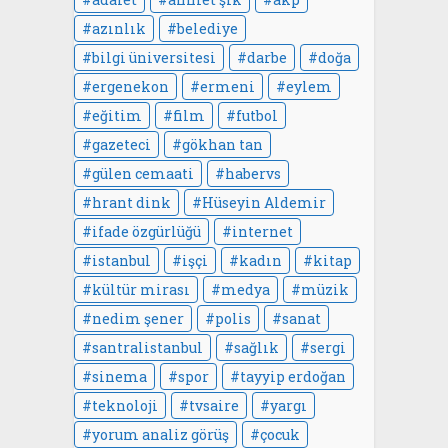
azınlık
belediye
bilgi üniversitesi
darbe
doğa
ergenekon
ermeni
eylem
eğitim
film
futbol
gazeteci
gökhan tan
gülen cemaati
habervs
hrant dink
Hüseyin Aldemir
ifade özgürlüğü
internet
istanbul
işçi
kadın
kitap
kültür mirası
medya
müzik
nedim şener
polis
sanat
santralistanbul
sağlık
sergi
sinema
spor
tayyip erdoğan
teknoloji
tvsaire
yargı
yorum analiz görüş
çocuk