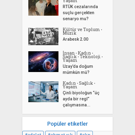
Yaşam
RTÜK cezalarında
suçlu gerçekten
senaryo mu?
Kültür ve Toplum
•
Müzik
Arabesk 2.00
İnsan
Kadın
•
•
Sağlık
Teknoloji
•
•
Yaşam
Uzay’da doğum
mümkün mü?
Kadın
Sağlık
•
•
Yaşam
Çinli biyoloğun “üç
ayda bir regl”
çalışmasına...
Popüler etiketler
adalet
ahmet şık
akp