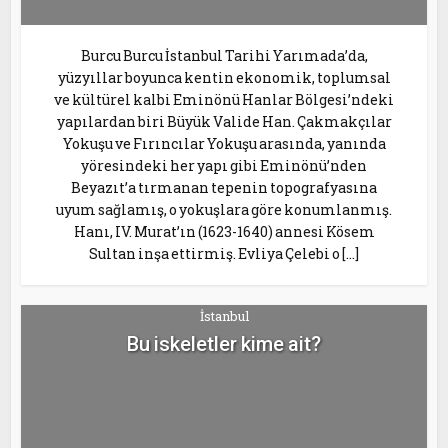
Burcu Burcu İstanbul Tarihi Yarımada’da,
yüzyıllar boyunca kentin ekonomik, toplumsal
ve kültürel kalbi Eminönü Hanlar Bölgesi’ndeki
yapılardan biri Büyük Valide Han. Çakmakçılar
Yokuşu ve Fırıncılar Yokuşu arasında, yanında
yöresindeki her yapı gibi Eminönü’nden
Beyazıt’a tırmanan tepenin topografyasına
uyum sağlamış, o yokuşlara göre konumlanmış.
Hanı, IV. Murat’ın (1623-1640) annesi Kösem
Sultan inşa ettirmiş. Evliya Çelebi o […]
İstanbul
Bu iskeletler kime ait?