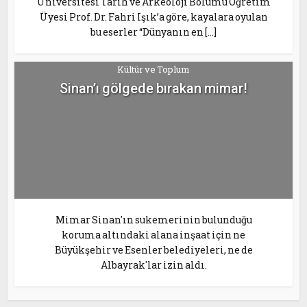
Üniversitesi Tarih ve Arkeoloji Bölümü Öğretim
Üyesi Prof. Dr. Fahri Işık’a göre, kayalara oyulan
bu eserler “Dünyanın en […]
Kültür ve Toplum
Sinan’ı gölgede bırakan mimar!
Mimar Sinan'ın sukemerinin bulunduğu
koruma altındaki alana inşaat için ne
Büyükşehir ve Esenler belediyeleri, ne de
Albayrak'lar izin aldı.