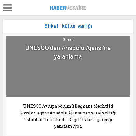
Etiket -kültür varlığı
Genel
UNESCO’dan Anadolu Ajansı’na
yalanlama
UNESCO Avrupa bölümü Başkanı Mechtild
Rossler’a göre Anadolu Ajansı'nın servis ettiği
“İstanbul ‘Tehlikede’ Değil” haberi gerçeği
yansıtmıyor.