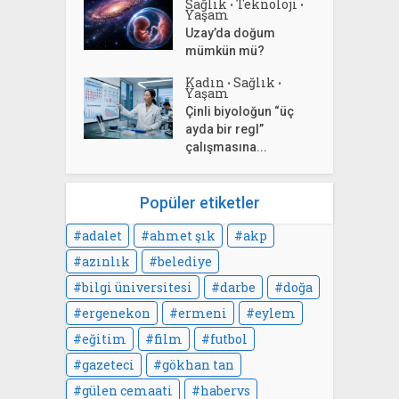
Sağlık
Teknoloji
•
•
Yaşam
Uzay’da doğum
mümkün mü?
Kadın
Sağlık
•
•
Yaşam
Çinli biyoloğun “üç
ayda bir regl”
çalışmasına...
Popüler etiketler
adalet
ahmet şık
akp
azınlık
belediye
bilgi üniversitesi
darbe
doğa
ergenekon
ermeni
eylem
eğitim
film
futbol
gazeteci
gökhan tan
gülen cemaati
habervs