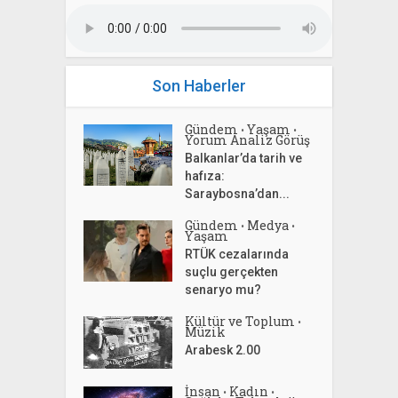
Son Haberler
Gündem
Yaşam
•
•
Yorum Analiz Görüş
Balkanlar’da tarih ve
hafıza:
Saraybosna’dan...
Gündem
Medya
•
•
Yaşam
RTÜK cezalarında
suçlu gerçekten
senaryo mu?
Kültür ve Toplum
•
Müzik
Arabesk 2.00
İnsan
Kadın
•
•