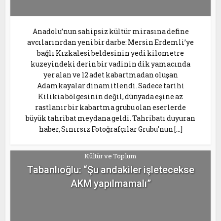
Anadolu’nun sahipsiz kültür mirasına define
avcılarınrdan yeni bir darbe: Mersin Erdemli’ye
bağlı Kızkalesi beldesinin yedi kilometre
kuzeyindeki derin bir vadinin dik yamacında
yer alan ve 12 adet kabartmadan oluşan
Adamkayalar dinamitlendi. Sadece tarihi
Kilikia bölgesinin değil, dünyada eşine az
rastlanır bir kabartma grubu olan eserlerde
büyük tahribat meydana geldi. Tahribatı duyuran
haber, Sınırsız Fotoğrafçılar Grubu’nun […]
Kültür ve Toplum
Tabanlıoğlu: “Şu andakiler işletecekse
AKM yapılmamalı”