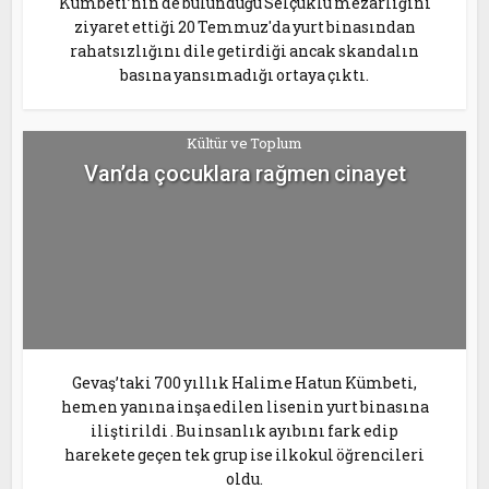
Kümbeti’nin de bulunduğu Selçuklu mezarlığını
ziyaret ettiği 20 Temmuz'da yurt binasından
rahatsızlığını dile getirdiği ancak skandalın
basına yansımadığı ortaya çıktı.
Kültür ve Toplum
Van’da çocuklara rağmen cinayet
Gevaş’taki 700 yıllık Halime Hatun Kümbeti,
hemen yanına inşa edilen lisenin yurt binasına
iliştirildi . Bu insanlık ayıbını fark edip
harekete geçen tek grup ise ilkokul öğrencileri
oldu.