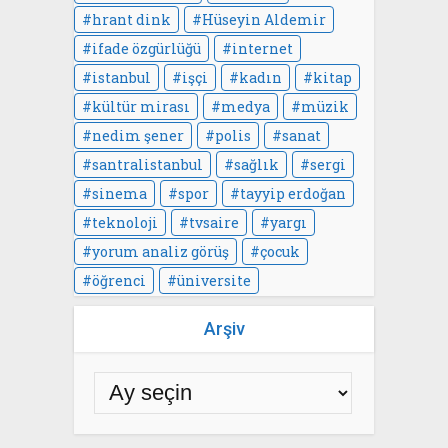
hrant dink
Hüseyin Aldemir
ifade özgürlüğü
internet
istanbul
işçi
kadın
kitap
kültür mirası
medya
müzik
nedim şener
polis
sanat
santralistanbul
sağlık
sergi
sinema
spor
tayyip erdoğan
teknoloji
tvsaire
yargı
yorum analiz görüş
çocuk
öğrenci
üniversite
Arşiv