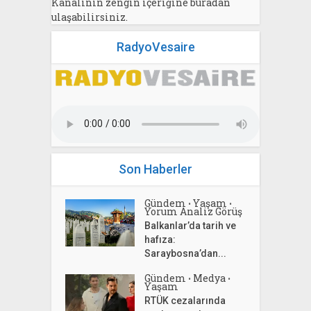
Kanalının zengin içeriğine buradan
ulaşabilirsiniz.
RadyoVesaire
Son Haberler
Gündem
Yaşam
•
•
Yorum Analiz Görüş
Balkanlar’da tarih ve
hafıza:
Saraybosna’dan...
Gündem
Medya
•
•
Yaşam
RTÜK cezalarında