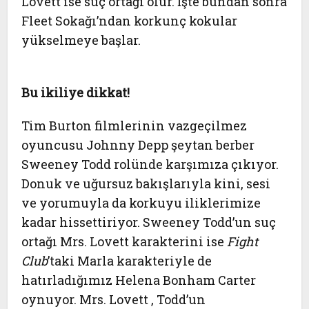
Lovett ise suç ortağı olur. İşte bundan sonra
Fleet Sokağı’ndan korkunç kokular
yükselmeye başlar.
Bu ikiliye dikkat!
Tim Burton filmlerinin vazgeçilmez
oyuncusu Johnny Depp şeytan berber
Sweeney Todd rolünde karşımıza çıkıyor.
Donuk ve uğursuz bakışlarıyla kini, sesi
ve yorumuyla da korkuyu iliklerimize
kadar hissettiriyor. Sweeney Todd’un suç
ortağı Mrs. Lovett karakterini ise
Fight
Club
’taki Marla karakteriyle de
hatırladığımız Helena Bonham Carter
oynuyor. Mrs. Lovett , Todd’un