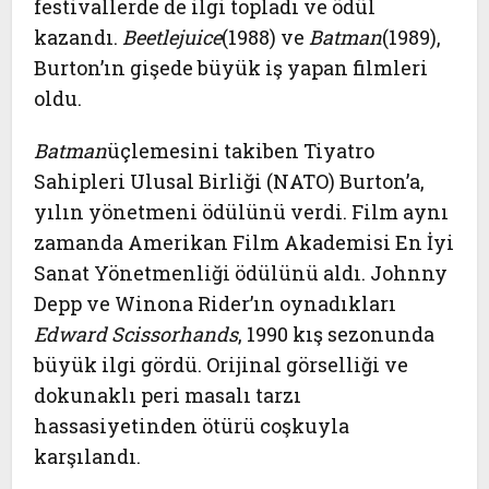
festivallerde de ilgi topladı ve ödül
kazandı.
Beetlejuice
(1988) ve
Batman
(1989),
Burton’ın gişede büyük iş yapan filmleri
oldu.
Batman
üçlemesini takiben Tiyatro
Sahipleri Ulusal Birliği (NATO) Burton’a,
yılın yönetmeni ödülünü verdi. Film aynı
zamanda Amerikan Film Akademisi En İyi
Sanat Yönetmenliği ödülünü aldı. Johnny
Depp ve Winona Rider’ın oynadıkları
Edward Scissorhands
, 1990 kış sezonunda
büyük ilgi gördü. Orijinal görselliği ve
dokunaklı peri masalı tarzı
hassasiyetinden ötürü coşkuyla
karşılandı.