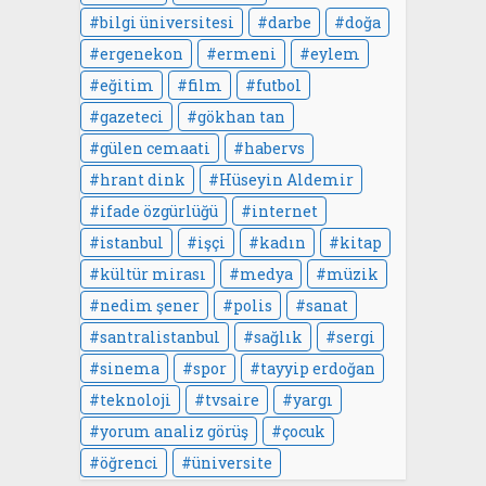
bilgi üniversitesi
darbe
doğa
ergenekon
ermeni
eylem
eğitim
film
futbol
gazeteci
gökhan tan
gülen cemaati
habervs
hrant dink
Hüseyin Aldemir
ifade özgürlüğü
internet
istanbul
işçi
kadın
kitap
kültür mirası
medya
müzik
nedim şener
polis
sanat
santralistanbul
sağlık
sergi
sinema
spor
tayyip erdoğan
teknoloji
tvsaire
yargı
yorum analiz görüş
çocuk
öğrenci
üniversite