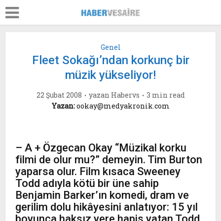
Genel
Fleet Sokağı’ndan korkunç bir
müzik yükseliyor!
22 Şubat 2008
yazan
Habervs
3 min read
Yazan:
ookay@medyakronik.com
– A + Özgecan Okay “Müzikal korku
filmi de olur mu?” demeyin. Tim Burton
yaparsa olur. Film kısaca Sweeney
Todd adıyla kötü bir üne sahip
Benjamin Barker’ın komedi, dram ve
gerilim dolu hikâyesini anlatıyor: 15 yıl
boyunca haksız yere hapis yatan Todd,