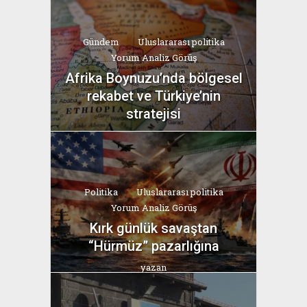
Gündem
Uluslararası politika
Yorum Analiz Görüş
Afrika Boynuzu’nda bölgesel
rekabet ve Türkiye’nin
stratejisi
yazan
Bahri Ak
Politika
Uluslararası politika
Yorum Analiz Görüş
Kırk günlük savaştan
“Hürmüz” pazarlığına
yazan
Bahri Ak