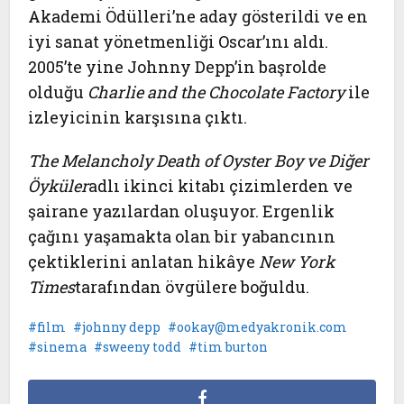
Akademi Ödülleri’ne aday gösterildi ve en
iyi sanat yönetmenliği Oscar’ını aldı.
2005’te yine Johnny Depp’in başrolde
olduğu
Charlie and the Chocolate Factory
ile
izleyicinin karşısına çıktı.
The Melancholy Death of Oyster Boy ve Diğer
Öyküler
adlı ikinci kitabı çizimlerden ve
şairane yazılardan oluşuyor. Ergenlik
çağını yaşamakta olan bir yabancının
çektiklerini anlatan hikâye
New York
Times
tarafından övgülere boğuldu.
film
johnny depp
ookay@medyakronik.com
sinema
sweeny todd
tim burton