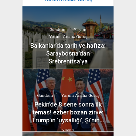
Gündem
Yaşam
Yorum Analiz Görüş
Balkanlar’da tarih ve hafıza:
Saraybosna’dan
Srebrenitsa’ya
yazan
Bahri Ak
Gündem
Yorum Analiz Görüş
Pekin’de 8 sene sonra ilk
temas! ezber bozan zirve:
Trump’ın ‘uysallığı’, Şi’nin...
yazan
Bahri Ak