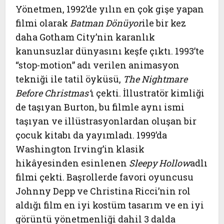
Yönetmen, 1992’de yılın en çok gişe yapan
filmi olarak
Batman Dönüyor
ile bir kez
daha Gotham City’nin karanlık
kanunsuzlar dünyasını keşfe çıktı. 1993’te
“stop-motion” adı verilen animasyon
tekniği ile tatil öyküsü,
The Nightmare
Before Christmas’
ı çekti. İllustratör kimliği
de taşıyan Burton, bu filmle aynı ismi
taşıyan ve illüstrasyonlardan oluşan bir
çocuk kitabı da yayımladı. 1999’da
Washington Irving’in klasik
hikâyesinden esinlenen
Sleepy Hollow
adlı
filmi çekti. Başrollerde favori oyuncusu
Johnny Depp ve Christina Ricci’nin rol
aldığı film en iyi kostüm tasarım ve en iyi
görüntü yönetmenliği dahil 3 dalda