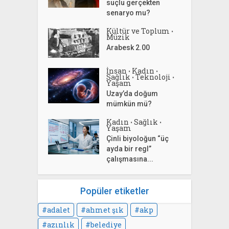
suçlu gerçekten
senaryo mu?
Kültür ve Toplum
•
Müzik
Arabesk 2.00
İnsan
Kadın
•
•
Sağlık
Teknoloji
•
•
Yaşam
Uzay’da doğum
mümkün mü?
Kadın
Sağlık
•
•
Yaşam
Çinli biyoloğun “üç
ayda bir regl”
çalışmasına...
Popüler etiketler
adalet
ahmet şık
akp
azınlık
belediye