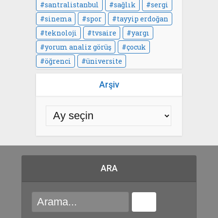
santralistanbul
sağlık
sergi
sinema
spor
tayyip erdoğan
teknoloji
tvsaire
yargı
yorum analiz görüş
çocuk
öğrenci
üniversite
Arşiv
ARA