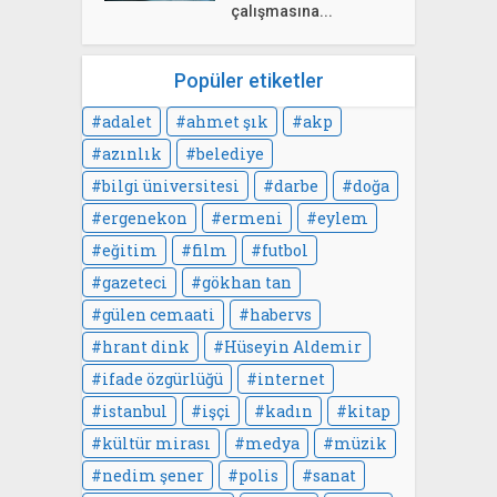
çalışmasına...
Popüler etiketler
adalet
ahmet şık
akp
azınlık
belediye
bilgi üniversitesi
darbe
doğa
ergenekon
ermeni
eylem
eğitim
film
futbol
gazeteci
gökhan tan
gülen cemaati
habervs
hrant dink
Hüseyin Aldemir
ifade özgürlüğü
internet
istanbul
işçi
kadın
kitap
kültür mirası
medya
müzik
nedim şener
polis
sanat