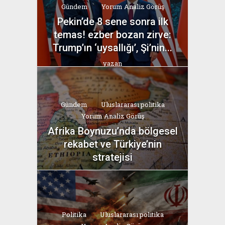
Gündem
Yorum Analiz Görüş
Pekin’de 8 sene sonra ilk
temas! ezber bozan zirve:
Trump’ın ‘uysallığı’, Şi’nin...
yazan
Bahri Ak
Gündem
Uluslararası politika
Yorum Analiz Görüş
Afrika Boynuzu’nda bölgesel
rekabet ve Türkiye’nin
stratejisi
yazan
Bahri Ak
Politika
Uluslararası politika