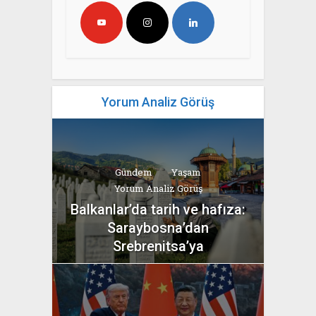
Yorum Analiz Görüş
Gündem
Yaşam
Yorum Analiz Görüş
Balkanlar’da tarih ve hafıza:
Saraybosna’dan
Srebrenitsa’ya
yazan
Bahri Ak