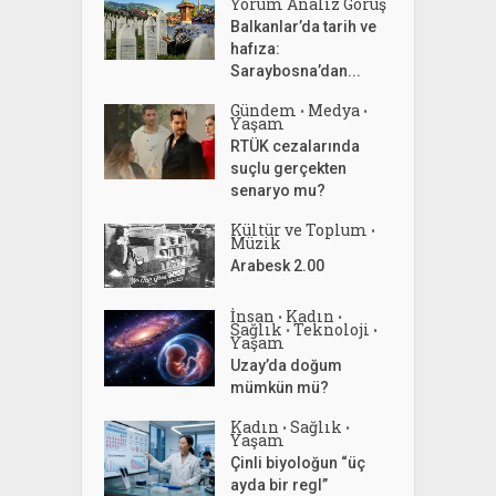
Yorum Analiz Görüş
Balkanlar’da tarih ve
hafıza:
Saraybosna’dan...
Gündem
Medya
•
•
Yaşam
RTÜK cezalarında
suçlu gerçekten
senaryo mu?
Kültür ve Toplum
•
Müzik
Arabesk 2.00
İnsan
Kadın
•
•
Sağlık
Teknoloji
•
•
Yaşam
Uzay’da doğum
mümkün mü?
Kadın
Sağlık
•
•
Yaşam
Çinli biyoloğun “üç
ayda bir regl”