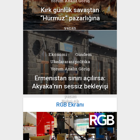
Yorum Analiz Görüş
Kırk günlük savaştan
“Hürmüz” pazarlığına
yazan
Bahri Ak
Ekonomi
Gündem
Uluslararası politika
Yorum Analiz Görüş
Ermenistan sınırı açılırsa:
Akyaka’nın sessiz bekleyişi
yazan
Bahri Ak
RGB Ekranı