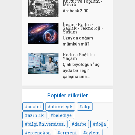
Kültür ve Toplum
•
Müzik
Arabesk 2.00
İnsan
Kadın
•
•
Sağlık
Teknoloji
•
•
Yaşam
Uzay’da doğum
mümkün mü?
Kadın
Sağlık
•
•
Yaşam
Çinli biyoloğun “üç
ayda bir regl”
çalışmasına...
Popüler etiketler
adalet
ahmet şık
akp
azınlık
belediye
bilgi üniversitesi
darbe
doğa
ergenekon
ermeni
eylem