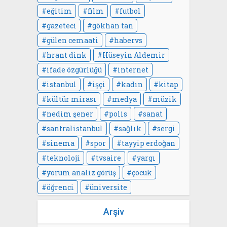
eğitim
film
futbol
gazeteci
gökhan tan
gülen cemaati
habervs
hrant dink
Hüseyin Aldemir
ifade özgürlüğü
internet
istanbul
işçi
kadın
kitap
kültür mirası
medya
müzik
nedim şener
polis
sanat
santralistanbul
sağlık
sergi
sinema
spor
tayyip erdoğan
teknoloji
tvsaire
yargı
yorum analiz görüş
çocuk
öğrenci
üniversite
Arşiv