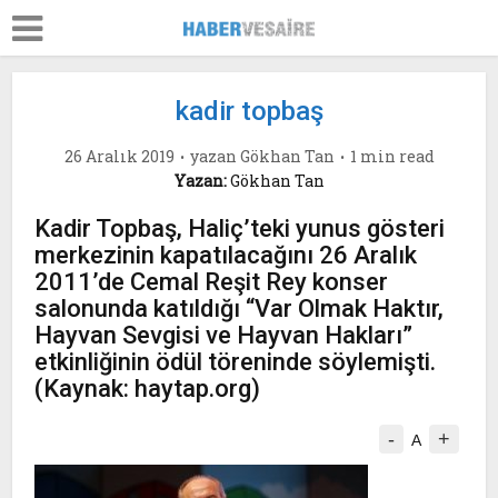
kadir topbaş
26 Aralık 2019
yazan
Gökhan Tan
1 min read
Yazan:
Gökhan Tan
Kadir Topbaş, Haliç’teki yunus gösteri
merkezinin kapatılacağını 26 Aralık
2011’de Cemal Reşit Rey konser
salonunda katıldığı “Var Olmak Haktır,
Hayvan Sevgisi ve Hayvan Hakları”
etkinliğinin ödül töreninde söylemişti.
(Kaynak: haytap.org)
-
+
A