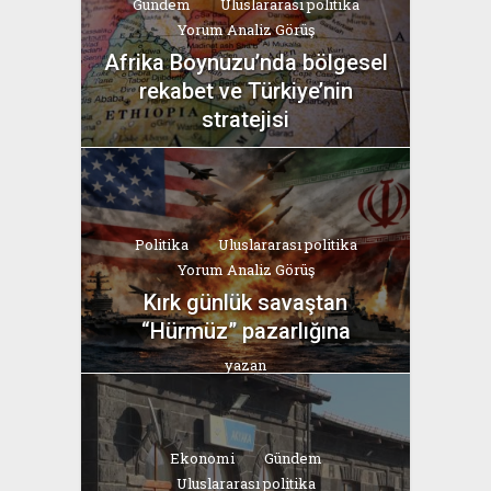
Gündem
Uluslararası politika
Yorum Analiz Görüş
Afrika Boynuzu’nda bölgesel
rekabet ve Türkiye’nin
stratejisi
yazan
Bahri Ak
Politika
Uluslararası politika
Yorum Analiz Görüş
Kırk günlük savaştan
“Hürmüz” pazarlığına
yazan
Bahri Ak
Ekonomi
Gündem
Uluslararası politika