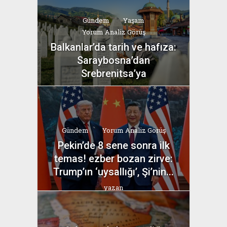
Gündem
Yaşam
Yorum Analiz Görüş
Balkanlar’da tarih ve hafıza:
Saraybosna’dan
Srebrenitsa’ya
yazan
Bahri Ak
Gündem
Yorum Analiz Görüş
Pekin’de 8 sene sonra ilk
temas! ezber bozan zirve:
Trump’ın ‘uysallığı’, Şi’nin...
yazan
Bahri Ak