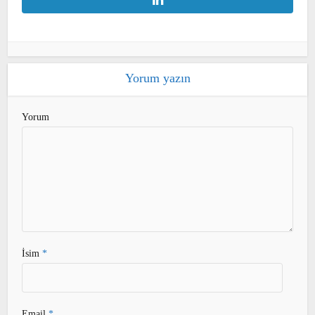
Yorum yazın
Yorum
İsim
*
Email
*