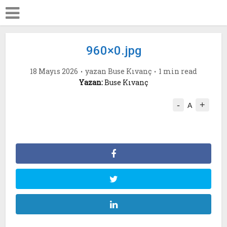
960×0.jpg
18 Mayıs 2026
yazan
Buse Kıvanç
1 min read
Yazan:
Buse Kıvanç
-
+
A