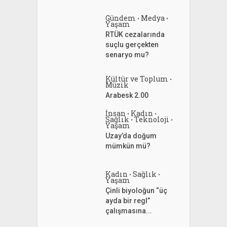
Gündem
Medya
•
•
Yaşam
RTÜK cezalarında
suçlu gerçekten
senaryo mu?
Kültür ve Toplum
•
Müzik
Arabesk 2.00
İnsan
Kadın
•
•
Sağlık
Teknoloji
•
•
Yaşam
Uzay’da doğum
mümkün mü?
Kadın
Sağlık
•
•
Yaşam
Çinli biyoloğun “üç
ayda bir regl”
çalışmasına...