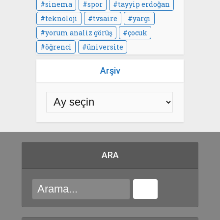
sinema
spor
tayyip erdoğan
teknoloji
tvsaire
yargı
yorum analiz görüş
çocuk
öğrenci
üniversite
Arşiv
ARA