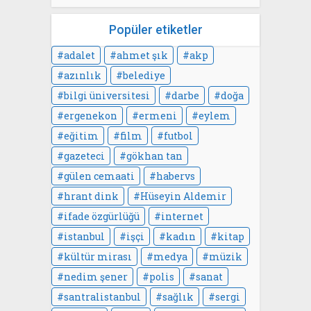
Popüler etiketler
adalet
ahmet şık
akp
azınlık
belediye
bilgi üniversitesi
darbe
doğa
ergenekon
ermeni
eylem
eğitim
film
futbol
gazeteci
gökhan tan
gülen cemaati
habervs
hrant dink
Hüseyin Aldemir
ifade özgürlüğü
internet
istanbul
işçi
kadın
kitap
kültür mirası
medya
müzik
nedim şener
polis
sanat
santralistanbul
sağlık
sergi