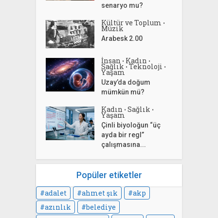
senaryo mu?
Kültür ve Toplum
•
Müzik
Arabesk 2.00
İnsan
Kadın
•
•
Sağlık
Teknoloji
•
•
Yaşam
Uzay’da doğum
mümkün mü?
Kadın
Sağlık
•
•
Yaşam
Çinli biyoloğun “üç
ayda bir regl”
çalışmasına...
Popüler etiketler
adalet
ahmet şık
akp
azınlık
belediye