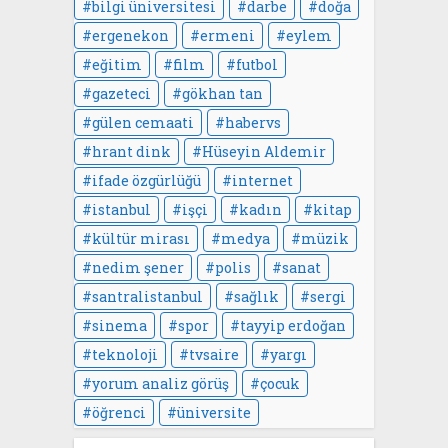
bilgi üniversitesi
darbe
doğa
ergenekon
ermeni
eylem
eğitim
film
futbol
gazeteci
gökhan tan
gülen cemaati
habervs
hrant dink
Hüseyin Aldemir
ifade özgürlüğü
internet
istanbul
işçi
kadın
kitap
kültür mirası
medya
müzik
nedim şener
polis
sanat
santralistanbul
sağlık
sergi
sinema
spor
tayyip erdoğan
teknoloji
tvsaire
yargı
yorum analiz görüş
çocuk
öğrenci
üniversite