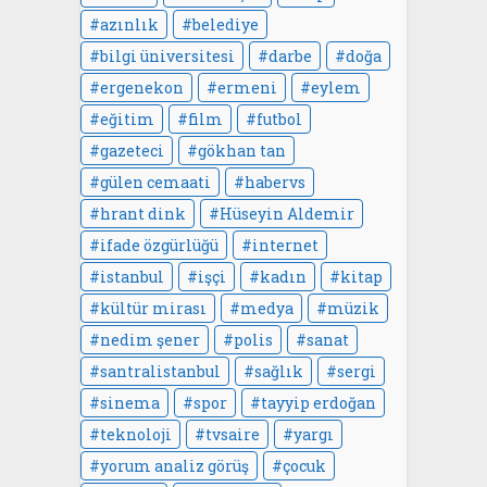
azınlık
belediye
bilgi üniversitesi
darbe
doğa
ergenekon
ermeni
eylem
eğitim
film
futbol
gazeteci
gökhan tan
gülen cemaati
habervs
hrant dink
Hüseyin Aldemir
ifade özgürlüğü
internet
istanbul
işçi
kadın
kitap
kültür mirası
medya
müzik
nedim şener
polis
sanat
santralistanbul
sağlık
sergi
sinema
spor
tayyip erdoğan
teknoloji
tvsaire
yargı
yorum analiz görüş
çocuk