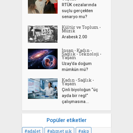
RTÜK cezalarında
suçlu gerçekten
senaryo mu?
Kültür ve Toplum
•
Müzik
Arabesk 2.00
İnsan
Kadın
•
•
Sağlık
Teknoloji
•
•
Yaşam
Uzay’da doğum
mümkün mü?
Kadın
Sağlık
•
•
Yaşam
Çinli biyoloğun “üç
ayda bir regl”
çalışmasına...
Popüler etiketler
adalet
ahmet şık
akp