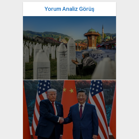
Yorum Analiz Görüş
yazan
Bahri Ak
yazan
Bahri Ak