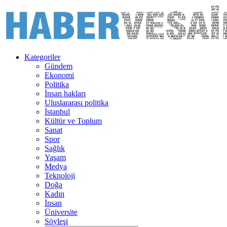
Kategoriler
Gündem
Ekonomi
Politika
İnsan hakları
Uluslararası politika
İstanbul
Kültür ve Toplum
Sanat
Spor
Sağlık
Yaşam
Medya
Teknoloji
Doğa
Kadın
İnsan
Üniversite
Söyleşi