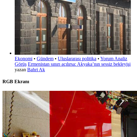
Ekonomi
•
Gündem
•
Uluslararası politika
•
Yorum Analiz
Görüş
Ermenistan sınırı açılırsa: Akyaka’nın sessiz bekleyişi
yazan
Bahri Ak
RGB Ekranı