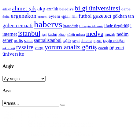
bilgi üniversitesi
ahmet şık
akp
azınlık
belediye
darbe
adalet
ergenekon
gazeteci
futbol
gökhan tan
eylem
eğitim
film
doğa
ermeni
habervs
gülen cemaati
ifade özgürlüğü
hrant dink
Hüseyin Aldemir
istanbul
medya
internet
nedim
kadın
müzik
işçi
kitap
kültür mirası
şener
polis
santralistanbul
spor
sanat
sinema
sergi
tayyip erdoğan
sağlık
tvsaire
yorum analiz görüş
öğrenci
yargı
çocuk
teknoloji
üniversite
Arşiv
Arşiv
Ara