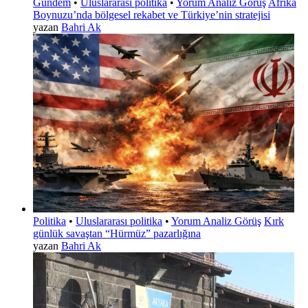
Gündem
•
Uluslararası politika
•
Yorum Analiz Görüş
Afrika
Boynuzu’nda bölgesel rekabet ve Türkiye’nin stratejisi
yazan
Bahri Ak
Politika
•
Uluslararası politika
•
Yorum Analiz Görüş
Kırk
günlük savaştan “Hürmüz” pazarlığına
yazan
Bahri Ak