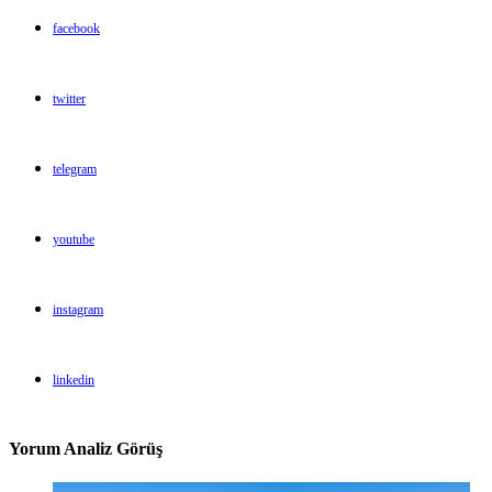
facebook
twitter
telegram
youtube
instagram
linkedin
Yorum Analiz Görüş