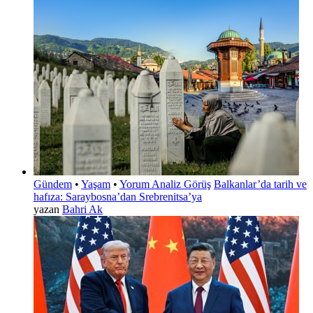
Gündem
•
Yaşam
•
Yorum Analiz Görüş
Balkanlar’da tarih ve
hafıza: Saraybosna’dan Srebrenitsa’ya
yazan
Bahri Ak