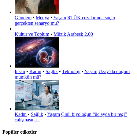
Gündem
•
Medya
•
Yaşam
RTÜK cezalarında suçlu
gerçekten senaryo mu?
Kültür ve Toplum
•
Müzik
Arabesk 2.00
İnsan
•
Kadın
•
Sağlık
•
Teknoloji
•
Yaşam
Uzay’da doğum
mümkün mü?
Kadın
•
Sağlık
•
Yaşam
Çinli biyoloğun “üç ayda bir regl”
çalışmasına...
Popüler etiketler