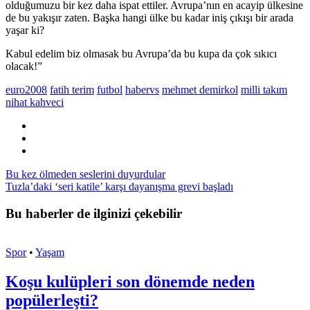
olduğumuzu bir kez daha ispat ettiler. Avrupa’nın en acayip ülkesine
de bu yakışır zaten. Başka hangi ülke bu kadar iniş çıkışı bir arada
yaşar ki?
Kabul edelim biz olmasak bu Avrupa’da bu kupa da çok sıkıcı
olacak!”
euro2008
fatih terim
futbol
habervs
mehmet demirkol
milli takım
nihat kahveci
Bu kez ölmeden seslerini duyurdular
Tuzla’daki ‘seri katile’ karşı dayanışma grevi başladı
Bu haberler de ilginizi çekebilir
Spor
•
Yaşam
Koşu kulüpleri son dönemde neden
popülerleşti?