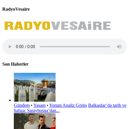
RadyoVesaire
Son Haberler
Gündem
•
Yaşam
•
Yorum Analiz Görüş
Balkanlar’da tarih ve
hafıza: Saraybosna’dan...