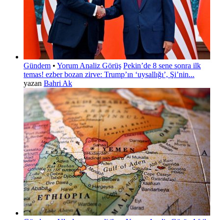
Gündem
•
Yorum Analiz Görüş
Pekin’de 8 sene sonra ilk
temas! ezber bozan zirve: Trump’ın ‘uysallığı’, Şi’nin...
yazan
Bahri Ak