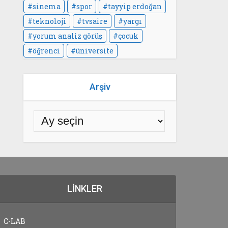
sinema
spor
tayyip erdoğan
teknoloji
tvsaire
yargı
yorum analiz görüş
çocuk
öğrenci
üniversite
Arşiv
LINKLER
C-LAB