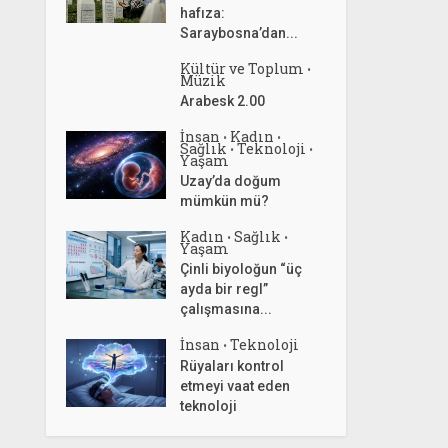
hafıza:
Saraybosna’dan...
Kültür ve Toplum
•
Müzik
Arabesk 2.00
İnsan
Kadın
•
•
Sağlık
Teknoloji
•
•
Yaşam
Uzay’da doğum
mümkün mü?
Kadın
Sağlık
•
•
Yaşam
Çinli biyoloğun “üç
ayda bir regl”
çalışmasına...
İnsan
Teknoloji
•
Rüyaları kontrol
etmeyi vaat eden
teknoloji