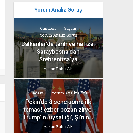
Yorum Analiz Görüş
Gündem
Yaşam
Yorum Analiz Görüş
Balkanlar’da tarih ve hafıza:
Saraybosna’dan
Srebrenitsa’ya
yazan
Bahri Ak
Gündem
Yorum Analiz Görüş
Pekin’de 8 sene sonra ilk
temas! ezber bozan zirve:
Trump’ın ‘uysallığı’, Şi’nin...
yazan
Bahri Ak