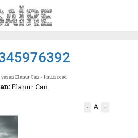
345976392
yazan
Elanur Can
1 min read
an:
Elanur Can
A
-
+