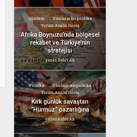
Gündem
Uluslararası politika
Yorum Analiz Görüş
Afrika Boynuzu’nda bölgesel
rekabet ve Türkiye’nin
stratejisi
yazan
Bahri Ak
Politika
Uluslararası politika
Yorum Analiz Görüş
Kırk günlük savaştan
“Hürmüz” pazarlığına
yazan
Bahri Ak