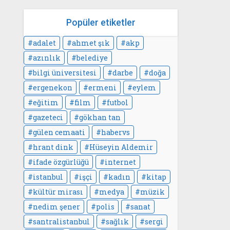
Popüler etiketler
adalet
ahmet şık
akp
azınlık
belediye
bilgi üniversitesi
darbe
doğa
ergenekon
ermeni
eylem
eğitim
film
futbol
gazeteci
gökhan tan
gülen cemaati
habervs
hrant dink
Hüseyin Aldemir
ifade özgürlüğü
internet
istanbul
işçi
kadın
kitap
kültür mirası
medya
müzik
nedim şener
polis
sanat
santralistanbul
sağlık
sergi