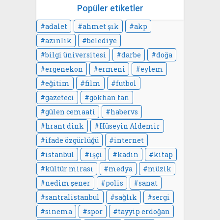
Popüler etiketler
adalet
ahmet şık
akp
azınlık
belediye
bilgi üniversitesi
darbe
doğa
ergenekon
ermeni
eylem
eğitim
film
futbol
gazeteci
gökhan tan
gülen cemaati
habervs
hrant dink
Hüseyin Aldemir
ifade özgürlüğü
internet
istanbul
işçi
kadın
kitap
kültür mirası
medya
müzik
nedim şener
polis
sanat
santralistanbul
sağlık
sergi
sinema
spor
tayyip erdoğan