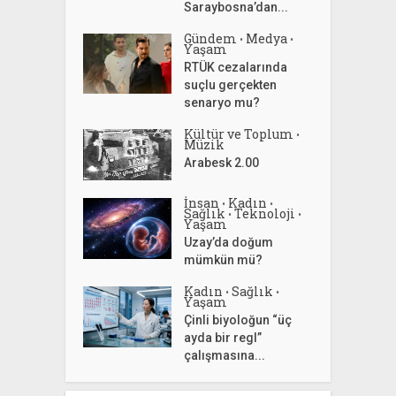
Saraybosna’dan...
Gündem
Medya
•
•
Yaşam
RTÜK cezalarında
suçlu gerçekten
senaryo mu?
Kültür ve Toplum
•
Müzik
Arabesk 2.00
İnsan
Kadın
•
•
Sağlık
Teknoloji
•
•
Yaşam
Uzay’da doğum
mümkün mü?
Kadın
Sağlık
•
•
Yaşam
Çinli biyoloğun “üç
ayda bir regl”
çalışmasına...