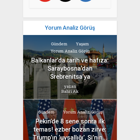
Yorum Analiz Görüş
Gündem
Yaşam
Yorum Analiz Görüş
Balkanlar’da tarih ve hafıza:
Saraybosna’dan
Srebrenitsa’ya
yazan
Bahri Ak
Gündem
Yorum Analiz Görüş
Pekin’de 8 sene sonra ilk
temas! ezber bozan zirve:
Trump’ın ‘uysallığı’, Şi’nin...