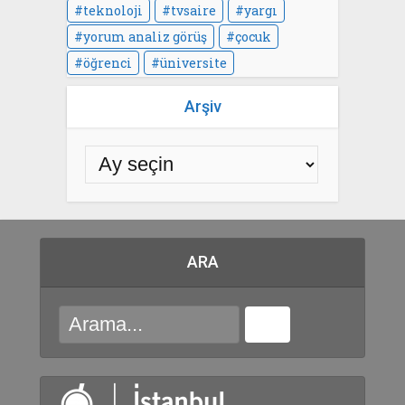
teknoloji
tvsaire
yargı
yorum analiz görüş
çocuk
öğrenci
üniversite
Arşiv
ARA