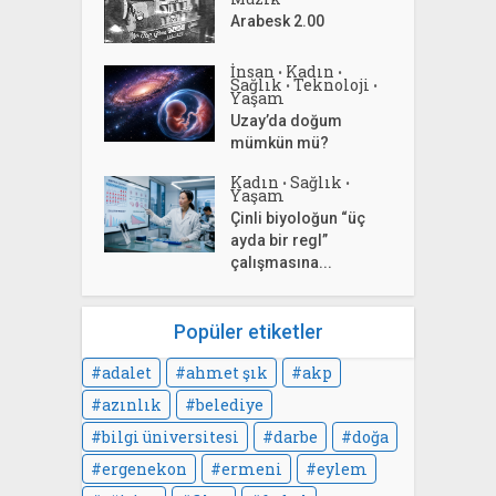
Arabesk 2.00
İnsan
Kadın
•
•
Sağlık
Teknoloji
•
•
Yaşam
Uzay’da doğum
mümkün mü?
Kadın
Sağlık
•
•
Yaşam
Çinli biyoloğun “üç
ayda bir regl”
çalışmasına...
Popüler etiketler
adalet
ahmet şık
akp
azınlık
belediye
bilgi üniversitesi
darbe
doğa
ergenekon
ermeni
eylem