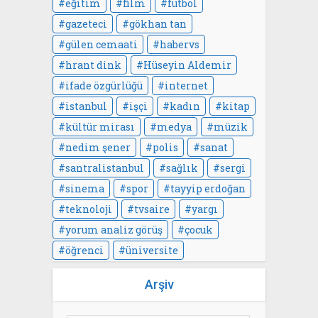
eğitim
film
futbol
gazeteci
gökhan tan
gülen cemaati
habervs
hrant dink
Hüseyin Aldemir
ifade özgürlüğü
internet
istanbul
işçi
kadın
kitap
kültür mirası
medya
müzik
nedim şener
polis
sanat
santralistanbul
sağlık
sergi
sinema
spor
tayyip erdoğan
teknoloji
tvsaire
yargı
yorum analiz görüş
çocuk
öğrenci
üniversite
Arşiv