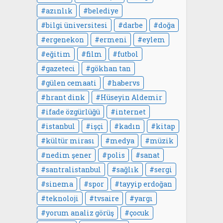
azınlık
belediye
bilgi üniversitesi
darbe
doğa
ergenekon
ermeni
eylem
eğitim
film
futbol
gazeteci
gökhan tan
gülen cemaati
habervs
hrant dink
Hüseyin Aldemir
ifade özgürlüğü
internet
istanbul
işçi
kadın
kitap
kültür mirası
medya
müzik
nedim şener
polis
sanat
santralistanbul
sağlık
sergi
sinema
spor
tayyip erdoğan
teknoloji
tvsaire
yargı
yorum analiz görüş
çocuk