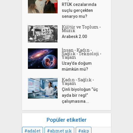
RTÜK cezalarında
suçlu gerçekten
senaryo mu?
Kültür ve Toplum
•
Müzik
Arabesk 2.00
İnsan
Kadın
•
•
Sağlık
Teknoloji
•
•
Yaşam
Uzay’da doğum
mümkün mü?
Kadın
Sağlık
•
•
Yaşam
Çinli biyoloğun “üç
ayda bir regl”
çalışmasına...
Popüler etiketler
adalet
ahmet şık
akp