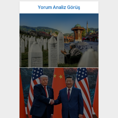
Yorum Analiz Görüş
yazan
Bahri Ak
yazan
Bahri Ak