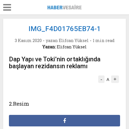
IMG_F4D01765EB74-1
3 Kasım 2020
yazan
Elifcan Yüksel
1 min read
Yazan:
Elifcan Yüksel
Dap Yapı ve Toki’nin ortaklığında
başlayan rezidansın reklamı
-
+
A
2.Resim