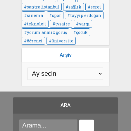
santralistanbul
sağlık
sergi
sinema
spor
tayyip erdoğan
teknoloji
tvsaire
yargı
yorum analiz görüş
çocuk
öğrenci
üniversite
Arşiv
ARA