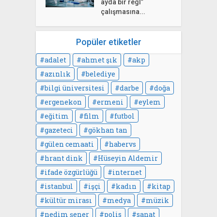
ayda bir regl”
çalışmasına...
Popüler etiketler
adalet
ahmet şık
akp
azınlık
belediye
bilgi üniversitesi
darbe
doğa
ergenekon
ermeni
eylem
eğitim
film
futbol
gazeteci
gökhan tan
gülen cemaati
habervs
hrant dink
Hüseyin Aldemir
ifade özgürlüğü
internet
istanbul
işçi
kadın
kitap
kültür mirası
medya
müzik
nedim şener
polis
sanat