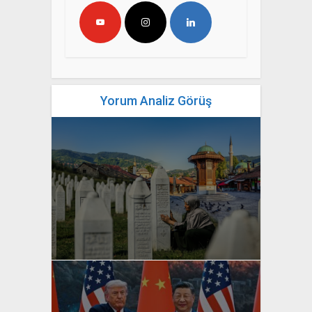
Yorum Analiz Görüş
yazan
Bahri Ak