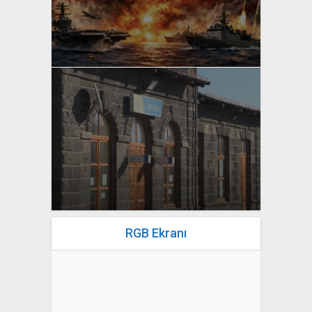
yazan
Bahri Ak
yazan
Bahri Ak
RGB Ekranı