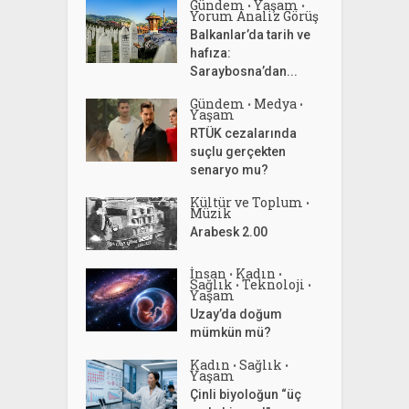
Gündem
Yaşam
•
•
Yorum Analiz Görüş
Balkanlar’da tarih ve
hafıza:
Saraybosna’dan...
Gündem
Medya
•
•
Yaşam
RTÜK cezalarında
suçlu gerçekten
senaryo mu?
Kültür ve Toplum
•
Müzik
Arabesk 2.00
İnsan
Kadın
•
•
Sağlık
Teknoloji
•
•
Yaşam
Uzay’da doğum
mümkün mü?
Kadın
Sağlık
•
•
Yaşam
Çinli biyoloğun “üç