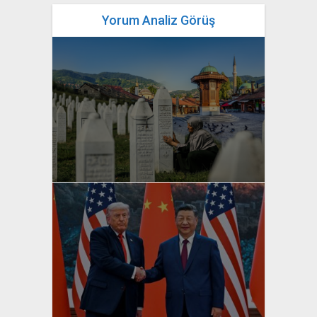
Yorum Analiz Görüş
yazan
Bahri Ak
yazan
Bahri Ak