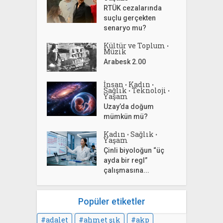
RTÜK cezalarında
suçlu gerçekten
senaryo mu?
Kültür ve Toplum
•
Müzik
Arabesk 2.00
İnsan
Kadın
•
•
Sağlık
Teknoloji
•
•
Yaşam
Uzay’da doğum
mümkün mü?
Kadın
Sağlık
•
•
Yaşam
Çinli biyoloğun “üç
ayda bir regl”
çalışmasına...
Popüler etiketler
adalet
ahmet şık
akp