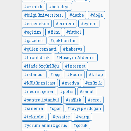
azınlık
belediye
bilgi üniversitesi
darbe
doğa
ergenekon
ermeni
eylem
eğitim
film
futbol
gazeteci
gökhan tan
gülen cemaati
habervs
hrant dink
Hüseyin Aldemir
ifade özgürlüğü
internet
istanbul
işçi
kadın
kitap
kültür mirası
medya
müzik
nedim şener
polis
sanat
santralistanbul
sağlık
sergi
sinema
spor
tayyip erdoğan
teknoloji
tvsaire
yargı
yorum analiz görüş
çocuk