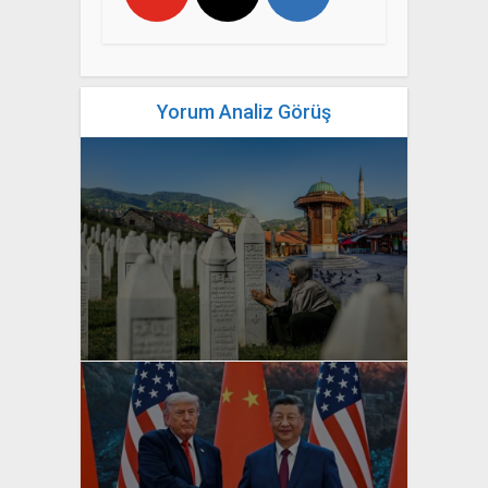
Yorum Analiz Görüş
yazan
Bahri Ak