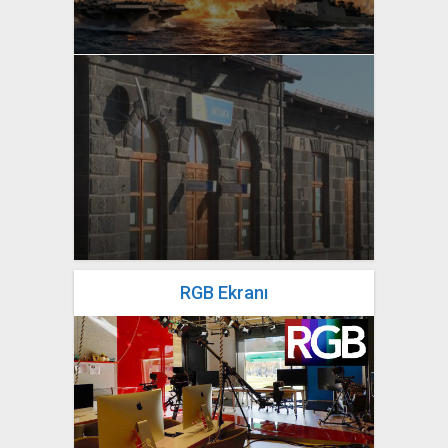
yazan
Bahri Ak
RGB Ekranı