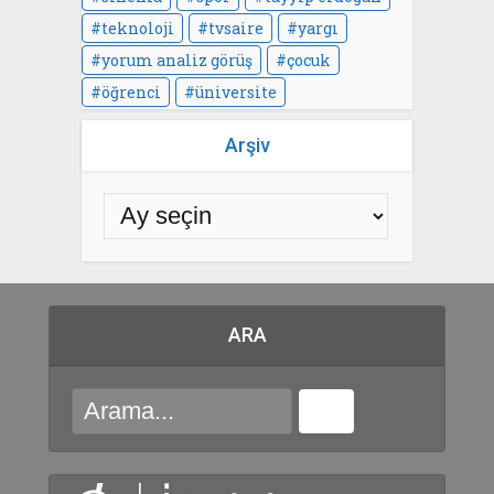
teknoloji
tvsaire
yargı
yorum analiz görüş
çocuk
öğrenci
üniversite
Arşiv
ARA