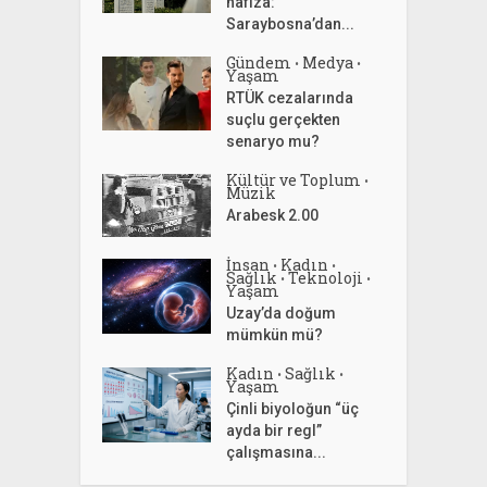
hafıza:
Saraybosna’dan...
Gündem
Medya
•
•
Yaşam
RTÜK cezalarında
suçlu gerçekten
senaryo mu?
Kültür ve Toplum
•
Müzik
Arabesk 2.00
İnsan
Kadın
•
•
Sağlık
Teknoloji
•
•
Yaşam
Uzay’da doğum
mümkün mü?
Kadın
Sağlık
•
•
Yaşam
Çinli biyoloğun “üç
ayda bir regl”
çalışmasına...