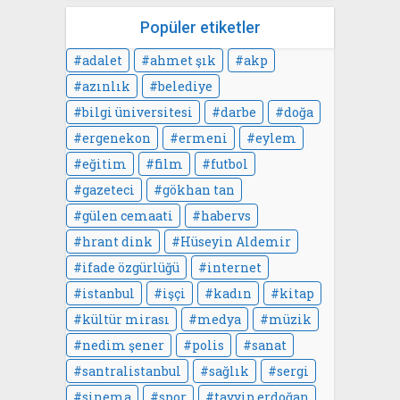
Popüler etiketler
adalet
ahmet şık
akp
azınlık
belediye
bilgi üniversitesi
darbe
doğa
ergenekon
ermeni
eylem
eğitim
film
futbol
gazeteci
gökhan tan
gülen cemaati
habervs
hrant dink
Hüseyin Aldemir
ifade özgürlüğü
internet
istanbul
işçi
kadın
kitap
kültür mirası
medya
müzik
nedim şener
polis
sanat
santralistanbul
sağlık
sergi
sinema
spor
tayyip erdoğan