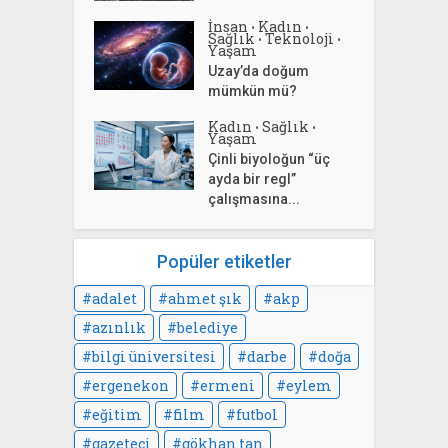
İnsan
Kadın
•
•
Sağlık
Teknoloji
•
•
Yaşam
Uzay’da doğum
mümkün mü?
Kadın
Sağlık
•
•
Yaşam
Çinli biyoloğun “üç
ayda bir regl”
çalışmasına...
Popüler etiketler
adalet
ahmet şık
akp
azınlık
belediye
bilgi üniversitesi
darbe
doğa
ergenekon
ermeni
eylem
eğitim
film
futbol
gazeteci
gökhan tan