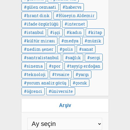
gülen cemaati
habervs
hrant dink
Hüseyin Aldemir
ifade özgürlüğü
internet
istanbul
işçi
kadın
kitap
kültür mirası
medya
müzik
nedim şener
polis
sanat
santralistanbul
sağlık
sergi
sinema
spor
tayyip erdoğan
teknoloji
tvsaire
yargı
yorum analiz görüş
çocuk
öğrenci
üniversite
Arşiv