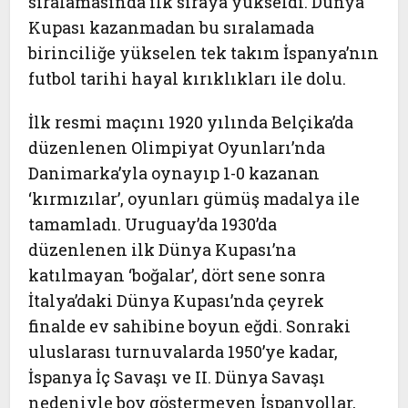
sıralamasında ilk sıraya yükseldi. Dünya
Kupası kazanmadan bu sıralamada
birinciliğe yükselen tek takım İspanya’nın
futbol tarihi hayal kırıklıkları ile dolu.
İlk resmi maçını 1920 yılında Belçika’da
düzenlenen Olimpiyat Oyunları’nda
Danimarka’yla oynayıp 1-0 kazanan
‘kırmızılar’, oyunları gümüş madalya ile
tamamladı. Uruguay’da 1930’da
düzenlenen ilk Dünya Kupası’na
katılmayan ‘boğalar’, dört sene sonra
İtalya’daki Dünya Kupası’nda çeyrek
finalde ev sahibine boyun eğdi. Sonraki
uluslarası turnuvalarda 1950’ye kadar,
İspanya İç Savaşı ve II. Dünya Savaşı
nedeniyle boy göstermeyen İspanyollar,