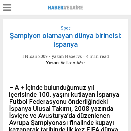
Spor
Şampiyon olamayan dünya birincisi:
İspanya
1 Nisan 2009
yazan
Habervs
4 min read
Yazan:
Volkan Ağır
– A + İçinde bulunduğumuz yıl
içerisinde 100. yaşını kutlayan İspanya
Futbol Federasyonu önderliğindeki
İspanya Ulusal Takımı, 2008 yazında
İsviçre ve Avusturya’da düzenlenen
Avrupa Şampiyonası finalinde kupayı
kazanarak tarihinde ilk kez FIFA dünya