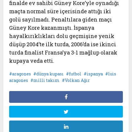
finalde ev sahibi Güney Kore’yle oynadığı
maçta normal süre içerisinde attığı iki
golü sayılmadı. Penaltılara giden maçı
Güney Kore kazanmıştı. İspanya
hayalkırıklıkları dolu geçmişine yenik
düşüp 2004’te ilk turda, 2006’da ise ikinci
turda finalist Fransa’ya 3-1 mağlup olarak
kupaya veda etti.
aragones
dünya kupası
futbol
ispanya
luis
aragones
milli takım
Volkan Ağır