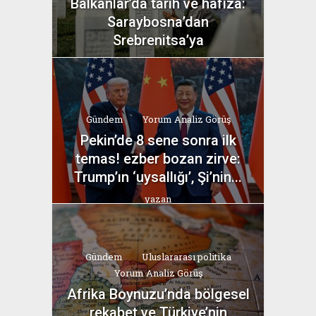
Balkanlar’da tarih ve hafıza:
Saraybosna’dan
Srebrenitsa’ya
yazan
Bahri Ak
Gündem
Yorum Analiz Görüş
Pekin’de 8 sene sonra ilk
temas! ezber bozan zirve:
Trump’ın ‘uysallığı’, Şi’nin...
yazan
Bahri Ak
Gündem
Uluslararası politika
Yorum Analiz Görüş
Afrika Boynuzu’nda bölgesel
rekabet ve Türkiye’nin