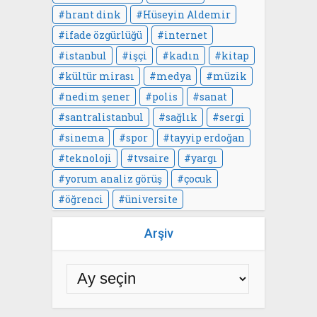
hrant dink
Hüseyin Aldemir
ifade özgürlüğü
internet
istanbul
işçi
kadın
kitap
kültür mirası
medya
müzik
nedim şener
polis
sanat
santralistanbul
sağlık
sergi
sinema
spor
tayyip erdoğan
teknoloji
tvsaire
yargı
yorum analiz görüş
çocuk
öğrenci
üniversite
Arşiv