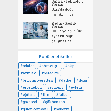
Sağlık
Teknoloji
•
•
Yaşam
Uzay’da doğum
mümkün mü?
Kadın
Sağlık
•
•
Yaşam
Çinli biyoloğun “üç
ayda bir regl”
çalışmasına...
Popüler etiketler
adalet
ahmet şık
akp
azınlık
belediye
bilgi üniversitesi
darbe
doğa
ergenekon
ermeni
eylem
eğitim
film
futbol
gazeteci
gökhan tan
gülen cemaati
habervs