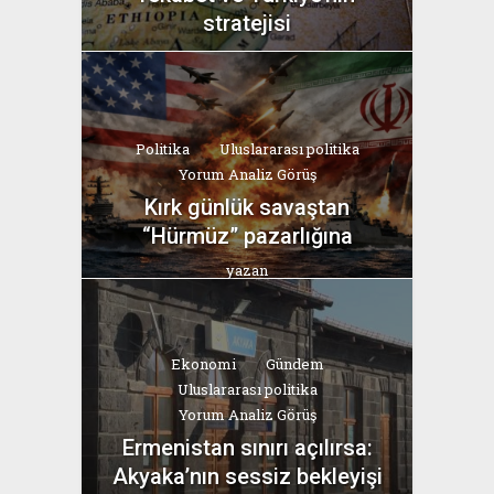
stratejisi
yazan
Bahri Ak
Politika
Uluslararası politika
Yorum Analiz Görüş
Kırk günlük savaştan
“Hürmüz” pazarlığına
yazan
Bahri Ak
Ekonomi
Gündem
Uluslararası politika
Yorum Analiz Görüş
Ermenistan sınırı açılırsa:
Akyaka’nın sessiz bekleyişi