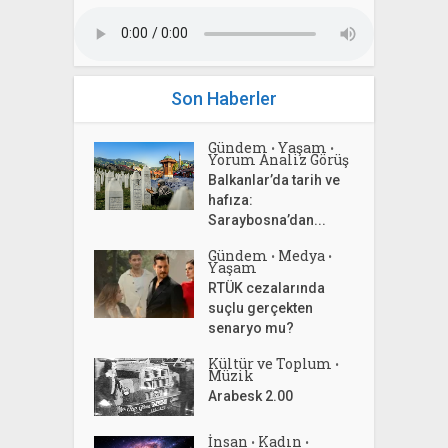
Son Haberler
Gündem
Yaşam
•
•
Yorum Analiz Görüş
Balkanlar’da tarih ve
hafıza:
Saraybosna’dan...
Gündem
Medya
•
•
Yaşam
RTÜK cezalarında
suçlu gerçekten
senaryo mu?
Kültür ve Toplum
•
Müzik
Arabesk 2.00
İnsan
Kadın
•
•