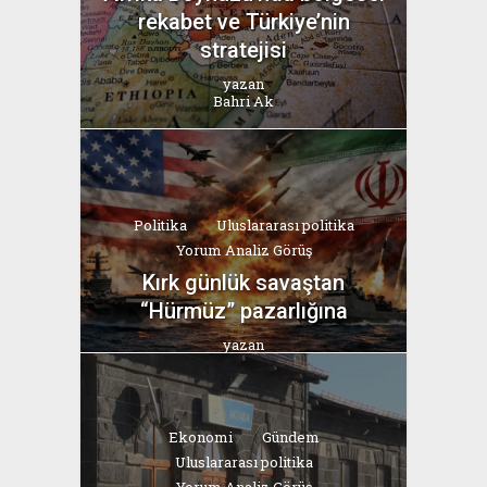
rekabet ve Türkiye’nin
stratejisi
yazan
Bahri Ak
Politika
Uluslararası politika
Yorum Analiz Görüş
Kırk günlük savaştan
“Hürmüz” pazarlığına
yazan
Bahri Ak
Ekonomi
Gündem
Uluslararası politika