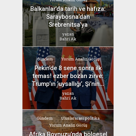
Balkanlar’da tarih ve hafıza:
Saraybosna’dan
Srebrenitsa’ya
yazan
Bahri Ak
Gündem
Yorum Analiz Görüş
Pekin’de 8 sene sonra ilk
temas! ezber bozan zirve:
Trump’ın ‘uysallığı’, Şi’nin...
yazan
Bahri Ak
Gündem
Uluslararası politika
Yorum Analiz Görüş
Afrika Boynuzu’nda bölgesel