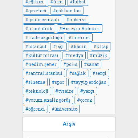
eğitim
film
futbol
gazeteci
gökhan tan
gülen cemaati
habervs
hrant dink
Hüseyin Aldemir
ifade özgürlüğü
internet
istanbul
işçi
kadın
kitap
kültür mirası
medya
müzik
nedim şener
polis
sanat
santralistanbul
sağlık
sergi
sinema
spor
tayyip erdoğan
teknoloji
tvsaire
yargı
yorum analiz görüş
çocuk
öğrenci
üniversite
Arşiv