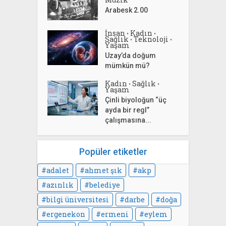
Arabesk 2.00
İnsan
Kadın
•
•
Sağlık
Teknoloji
•
•
Yaşam
Uzay’da doğum
mümkün mü?
Kadın
Sağlık
•
•
Yaşam
Çinli biyoloğun “üç
ayda bir regl”
çalışmasına...
Popüler etiketler
adalet
ahmet şık
akp
azınlık
belediye
bilgi üniversitesi
darbe
doğa
ergenekon
ermeni
eylem