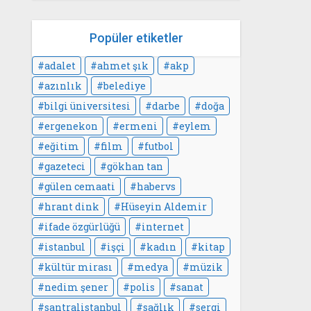
Popüler etiketler
adalet
ahmet şık
akp
azınlık
belediye
bilgi üniversitesi
darbe
doğa
ergenekon
ermeni
eylem
eğitim
film
futbol
gazeteci
gökhan tan
gülen cemaati
habervs
hrant dink
Hüseyin Aldemir
ifade özgürlüğü
internet
istanbul
işçi
kadın
kitap
kültür mirası
medya
müzik
nedim şener
polis
sanat
santralistanbul
sağlık
sergi