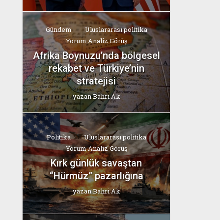
Gündem
Uluslararası politika
Yorum Analiz Görüş
Afrika Boynuzu’nda bölgesel
rekabet ve Türkiye’nin
stratejisi
yazan
Bahri Ak
Politika
Uluslararası politika
Yorum Analiz Görüş
Kırk günlük savaştan
“Hürmüz” pazarlığına
yazan
Bahri Ak