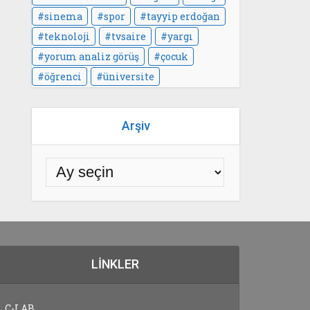
sinema
spor
tayyip erdoğan
teknoloji
tvsaire
yargı
yorum analiz görüş
çocuk
öğrenci
üniversite
Arşiv
LINKLER
C-LAB