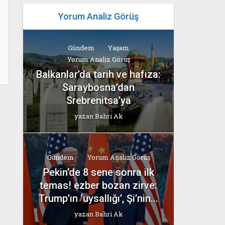
Yorum Analiz Görüş
Gündem
Yaşam
Yorum Analiz Görüş
Balkanlar’da tarih ve hafıza:
Saraybosna’dan
Srebrenitsa’ya
yazan
Bahri Ak
Gündem
Yorum Analiz Görüş
Pekin’de 8 sene sonra ilk
temas! ezber bozan zirve:
Trump’ın ‘uysallığı’, Şi’nin...
yazan
Bahri Ak