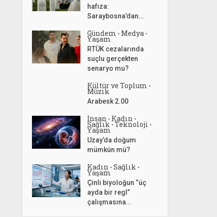
hafıza:
Saraybosna’dan...
Gündem
Medya
•
•
Yaşam
RTÜK cezalarında
suçlu gerçekten
senaryo mu?
Kültür ve Toplum
•
Müzik
Arabesk 2.00
İnsan
Kadın
•
•
Sağlık
Teknoloji
•
•
Yaşam
Uzay’da doğum
mümkün mü?
Kadın
Sağlık
•
•
Yaşam
Çinli biyoloğun “üç
ayda bir regl”
çalışmasına...