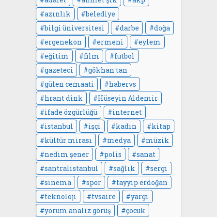
azınlık
belediye
bilgi üniversitesi
darbe
doğa
ergenekon
ermeni
eylem
eğitim
film
futbol
gazeteci
gökhan tan
gülen cemaati
habervs
hrant dink
Hüseyin Aldemir
ifade özgürlüğü
internet
istanbul
işçi
kadın
kitap
kültür mirası
medya
müzik
nedim şener
polis
sanat
santralistanbul
sağlık
sergi
sinema
spor
tayyip erdoğan
teknoloji
tvsaire
yargı
yorum analiz görüş
çocuk