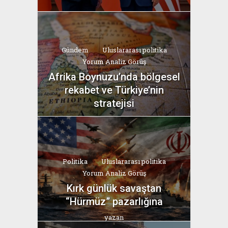
Gündem
Uluslararası politika
Yorum Analiz Görüş
Afrika Boynuzu’nda bölgesel
rekabet ve Türkiye’nin
stratejisi
yazan
Bahri Ak
Politika
Uluslararası politika
Yorum Analiz Görüş
Kırk günlük savaştan
“Hürmüz” pazarlığına
yazan
Bahri Ak