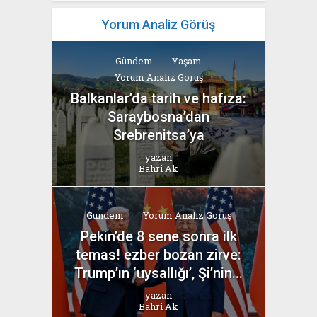
Yorum Analiz Görüş
Gündem
Yaşam
Yorum Analiz Görüş
Balkanlar’da tarih ve hafıza:
Saraybosna’dan
Srebrenitsa’ya
yazan
Bahri Ak
Gündem
Yorum Analiz Görüş
Pekin’de 8 sene sonra ilk
temas! ezber bozan zirve:
Trump’ın ‘uysallığı’, Şi’nin...
yazan
Bahri Ak