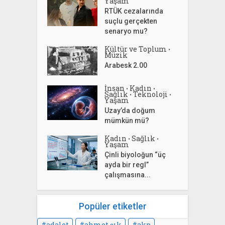
Yaşam
RTÜK cezalarında
suçlu gerçekten
senaryo mu?
Kültür ve Toplum
•
Müzik
Arabesk 2.00
İnsan
Kadın
•
•
Sağlık
Teknoloji
•
•
Yaşam
Uzay’da doğum
mümkün mü?
Kadın
Sağlık
•
•
Yaşam
Çinli biyoloğun “üç
ayda bir regl”
çalışmasına...
Popüler etiketler
adalet
ahmet şık
akp