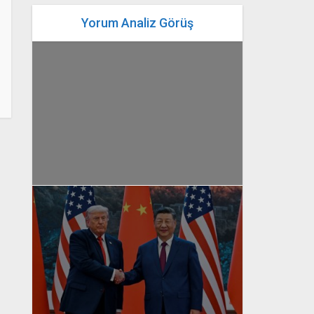
Yorum Analiz Görüş
Gündem
Yaşam
Yorum Analiz Görüş
Balkanlar’da tarih ve hafıza:
Saraybosna’dan
Srebrenitsa’ya
yazan
Bahri Ak
Gündem
Yorum Analiz Görüş
Pekin’de 8 sene sonra ilk
temas! ezber bozan zirve:
Trump’ın ‘uysallığı’, Şi’nin...
yazan
Bahri Ak