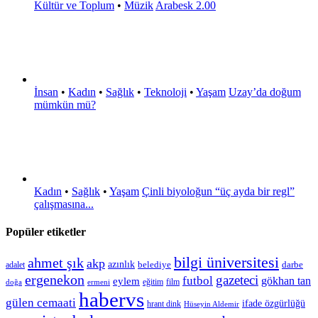
Kültür ve Toplum
•
Müzik
Arabesk 2.00
İnsan
•
Kadın
•
Sağlık
•
Teknoloji
•
Yaşam
Uzay’da doğum
mümkün mü?
Kadın
•
Sağlık
•
Yaşam
Çinli biyoloğun “üç ayda bir regl”
çalışmasına...
Popüler etiketler
bilgi üniversitesi
ahmet şık
akp
azınlık
belediye
darbe
adalet
ergenekon
gazeteci
futbol
gökhan tan
eylem
eğitim
film
doğa
ermeni
habervs
gülen cemaati
ifade özgürlüğü
hrant dink
Hüseyin Aldemir