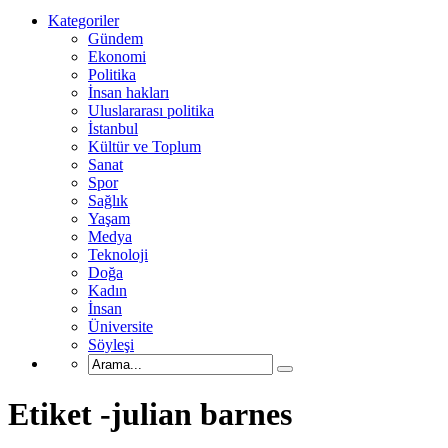
Kategoriler
Gündem
Ekonomi
Politika
İnsan hakları
Uluslararası politika
İstanbul
Kültür ve Toplum
Sanat
Spor
Sağlık
Yaşam
Medya
Teknoloji
Doğa
Kadın
İnsan
Üniversite
Söyleşi
Etiket -julian barnes