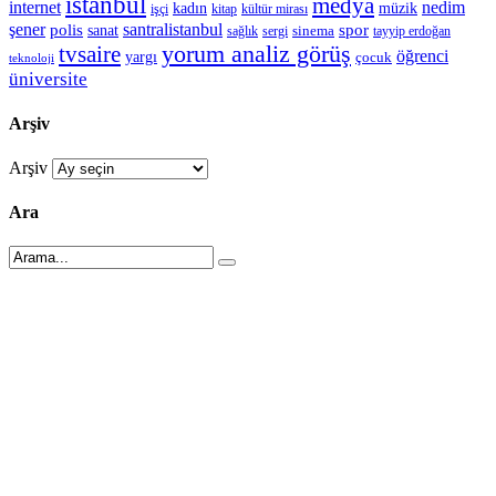
istanbul
medya
internet
nedim
kadın
müzik
işçi
kitap
kültür mirası
şener
polis
santralistanbul
spor
sanat
sinema
sergi
tayyip erdoğan
sağlık
tvsaire
yorum analiz görüş
öğrenci
yargı
çocuk
teknoloji
üniversite
Arşiv
Arşiv
Ara