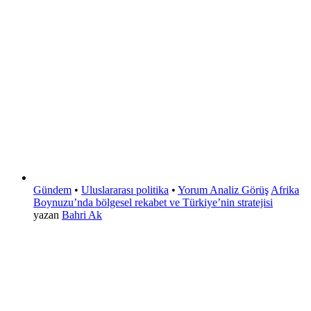
Gündem
•
Uluslararası politika
•
Yorum Analiz Görüş
Afrika
Boynuzu’nda bölgesel rekabet ve Türkiye’nin stratejisi
yazan
Bahri Ak