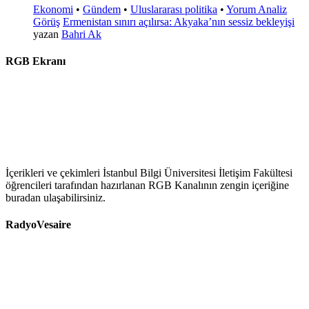
Ekonomi
•
Gündem
•
Uluslararası politika
•
Yorum Analiz
Görüş
Ermenistan sınırı açılırsa: Akyaka’nın sessiz bekleyişi
yazan
Bahri Ak
RGB Ekranı
İçerikleri ve çekimleri İstanbul Bilgi Üniversitesi İletişim Fakültesi
öğrencileri tarafından hazırlanan RGB Kanalının zengin içeriğine
buradan ulaşabilirsiniz.
RadyoVesaire