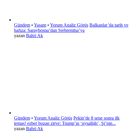
Gündem
•
Yaşam
•
Yorum Analiz Görüş
Balkanlar’da tarih ve
hafıza: Saraybosna’dan Srebrenitsa’ya
yazan
Bahri Ak
Gündem
•
Yorum Analiz Görüş
Pekin’de 8 sene sonra ilk
temas! ezber bozan zirve: Trump’ın ‘uysallığı’, Şi’nin...
yazan
Bahri Ak