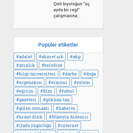
Çinli biyoloğun “üç
ayda bir regl”
çalışmasına...
Popüler etiketler
adalet
ahmet şık
akp
azınlık
belediye
bilgi üniversitesi
darbe
doğa
ergenekon
ermeni
eylem
eğitim
film
futbol
gazeteci
gökhan tan
gülen cemaati
habervs
hrant dink
Hüseyin Aldemir
ifade özgürlüğü
internet