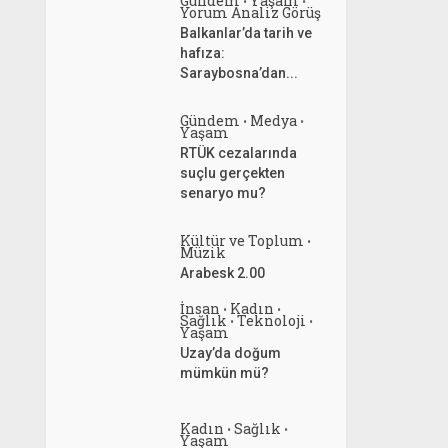
Gündem
Yaşam
•
•
Yorum Analiz Görüş
Balkanlar’da tarih ve
hafıza:
Saraybosna’dan...
Gündem
Medya
•
•
Yaşam
RTÜK cezalarında
suçlu gerçekten
senaryo mu?
Kültür ve Toplum
•
Müzik
Arabesk 2.00
İnsan
Kadın
•
•
Sağlık
Teknoloji
•
•
Yaşam
Uzay’da doğum
mümkün mü?
Kadın
Sağlık
•
•
Yaşam