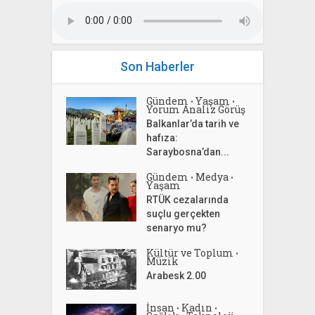
Son Haberler
Gündem
Yaşam
•
•
Yorum Analiz Görüş
Balkanlar’da tarih ve
hafıza:
Saraybosna’dan...
Gündem
Medya
•
•
Yaşam
RTÜK cezalarında
suçlu gerçekten
senaryo mu?
Kültür ve Toplum
•
Müzik
Arabesk 2.00
İnsan
Kadın
•
•