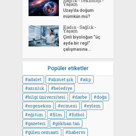
Sağlık
Teknoloji
•
•
Yaşam
Uzay’da doğum
mümkün mü?
Kadın
Sağlık
•
•
Yaşam
Çinli biyoloğun “üç
ayda bir regl”
çalışmasına...
Popüler etiketler
adalet
ahmet şık
akp
azınlık
belediye
bilgi üniversitesi
darbe
doğa
ergenekon
ermeni
eylem
eğitim
film
futbol
gazeteci
gökhan tan
gülen cemaati
habervs