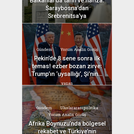
Balkanlar’da tarih ve hafıza:
Saraybosna’dan
Srebrenitsa’ya
yazan
Bahri Ak
Gündem
Yorum Analiz Görüş
Pekin’de 8 sene sonra ilk
temas! ezber bozan zirve:
Trump’ın ‘uysallığı’, Şi’nin...
yazan
Bahri Ak
Gündem
Uluslararası politika
Yorum Analiz Görüş
Afrika Boynuzu’nda bölgesel
rekabet ve Türkiye’nin