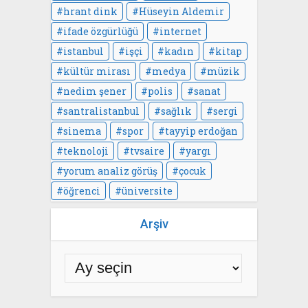
hrant dink
Hüseyin Aldemir
ifade özgürlüğü
internet
istanbul
işçi
kadın
kitap
kültür mirası
medya
müzik
nedim şener
polis
sanat
santralistanbul
sağlık
sergi
sinema
spor
tayyip erdoğan
teknoloji
tvsaire
yargı
yorum analiz görüş
çocuk
öğrenci
üniversite
Arşiv