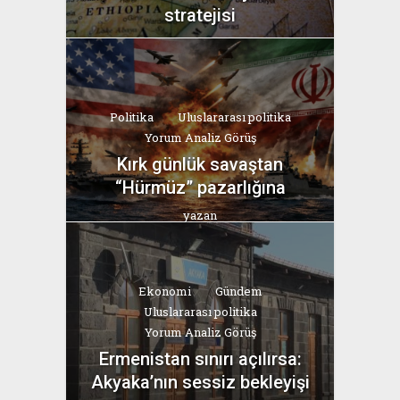
stratejisi
yazan
Bahri Ak
Politika
Uluslararası politika
Yorum Analiz Görüş
Kırk günlük savaştan
“Hürmüz” pazarlığına
yazan
Bahri Ak
Ekonomi
Gündem
Uluslararası politika
Yorum Analiz Görüş
Ermenistan sınırı açılırsa:
Akyaka’nın sessiz bekleyişi