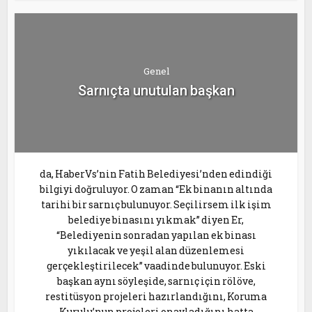
Genel
Sarnıçta unutulan başkan
da, HaberVs’nin Fatih Belediyesi’nden edindiği
bilgiyi doğruluyor. O zaman “Ek binanın altında
tarihi bir sarnıç bulunuyor. Seçilirsem ilk işim
belediye binasını yıkmak” diyen Er,
“Belediyenin sonradan yapılan ek binası
yıkılacak ve yeşil alan düzenlemesi
gerçekleştirilecek” vaadinde bulunuyor. Eski
başkan aynı söyleşide, sarnıç için rölöve,
restitüsyon projeleri hazırlandığını, Koruma
Kurulu’nun projeleri onayladığını hatta